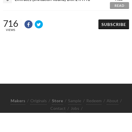
READ
716
SUBSCRIBE
VIEWS
Makers
/
Originals
/
Store
/
Sample
/
Redeem
/
About
/
Contact
/
Jobs
/
Copyrights © 2015 All Rights Reserved by Minimore
ภาพและเนื้อหาในเว็บไซต์นี้เป็นงานมีลิขสิทธิ์ ห้ามทำซ้ำหรือดัดแปลง