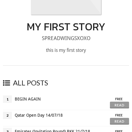
MY FIRST STORY
SPREADWINGSXOXO
this is my first story
ALL POSTS
BEGIN AGAIN
1
FREE
READ
Qatar Open Day 14/07/18
2
FREE
READ
Emirates (Invitation Round) BKK 21/7/18
3
FREE