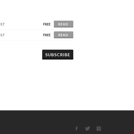
017
FREE
READ
017
FREE
READ
SUBSCRIBE