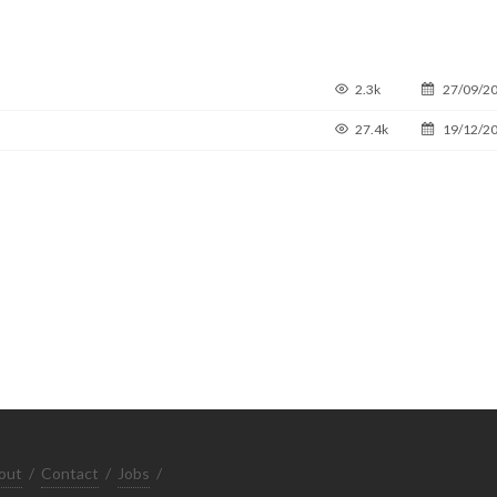
2.3k
27/09/2
27.4k
19/12/2
out
/
Contact
/
Jobs
/