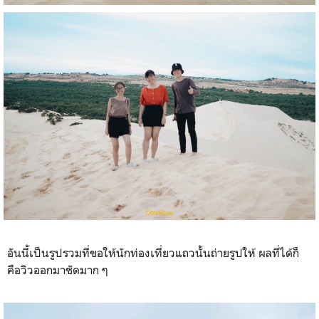
อันนี้เป็นรูปรวมที่ขอให้นักท่องเที่ยวแถวนั้นถ่ายรูปให้ ผลที่ได้ก็
คือวิวออกมาชัดมาก ๆ