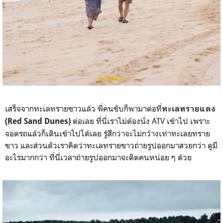
เสร็จจากทะเลทรายขาวแล้ว พี่คนขับก็พามาต่อที่
ทะเลทรายแดง
ต่อเลย ที่นี่เราไม่ต้องนั่ง ATV เข้าไป เพราะ
(Red Sand Dunes)
จอดรถแล้วก็เดินเข้าไปได้เลย รู้สึกว่าจะไม่กว้างเท่าทะเลยทราย
ขาว และส่วนตัวเราคิดว่าทะเลทรายขาวถ่ายรูปออกมาสวยกว่า ดูมี
อะไรมากกว่า ที่นี่เวลาถ่ายรูปออกมาจะติดคนหน่อย ๆ ด้วย