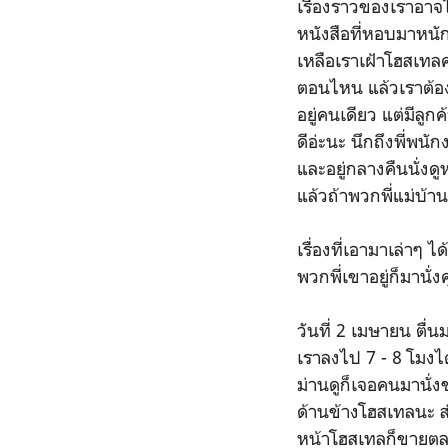
เรื่องราวของเราอาจไ
หนังสือที่หอบมาหนักม
เหลือเราเฝ้าโฮสเทลค
ตอนไหน แล้วเราต้องอ
อยู่คนเดียว แต่มีลู
ดีอ่ะนะ นึกถึงพี่พนั
และอยู่กลางคืนนั่งดู
แล้วถ้าพวกพี่แม่บ้าน
เรื่องที่เอามาเล่าๆ ไ
พวกพี่เขาอยู่ก็มานั่
วันที่ 2 เมษายน ตื
เราลงไป 7 - 8 โมงไ
ม่านดูก็เจอคนมานั่ง
ด้านข้างโฮสเทลนะ ส
หน้าโฮสเทลก็ขายตลอด