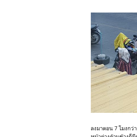
ลงมาตอน 7 โมงกว่าก็เ
หน้าต่างด้านข้างก็