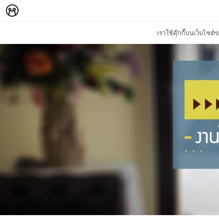
เราใช้คุ๊กกี้บนเว็บไซ