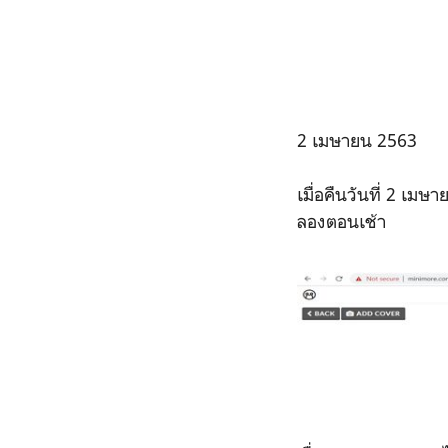
2 เมษายน 2563
เมื่อคืนวันที่ 2 เม
ลองตอนเช้า