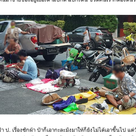
้า ป. เรื่องซักผ้า ป้าก็เอากะละมังมาให้ก็ยังไม่ได้เอาขึ้นไป แต่