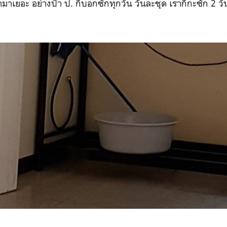
ผ้ามาเยอะ อย่างป้า ป. ก็บอกซักทุกวัน วันละชุด เราก็กะซัก 2 ว