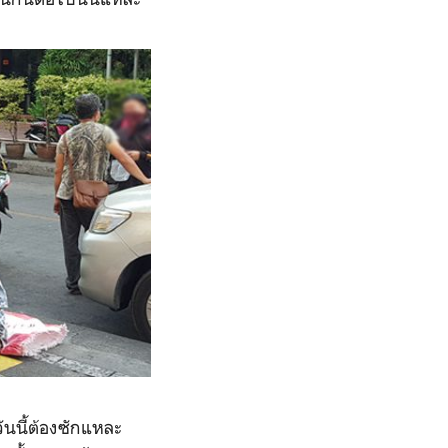
วันนี้ต้องซักแหละ