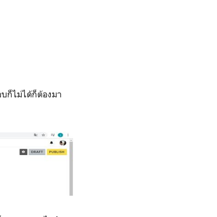
บก็ไม่ได้ก็ต้องมา