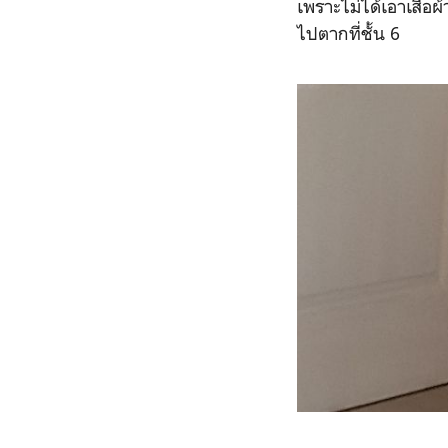
เพราะไม่ได้เอาเสื้อ
ไปตากที่ชั้น 6