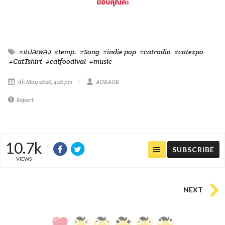
ขอบคุณค่ะ
#แปลเพลง
#temp.
#Song
#indie pop
#catradio
#catexpo
#CatTshirt
#catfoodival
#music
7th May 2020, 4:10 pm
AORAOR
Report
10.7k
SUBSCRIBE
VIEWS
NEXT