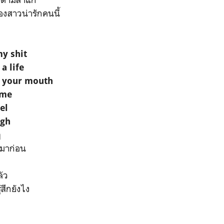
องสาวน่ารักคนนี้
my shit
 a life
t your mouth
ime
el
ugh
ๆ
ตมาก่อน
้ว
้สึกยังไง