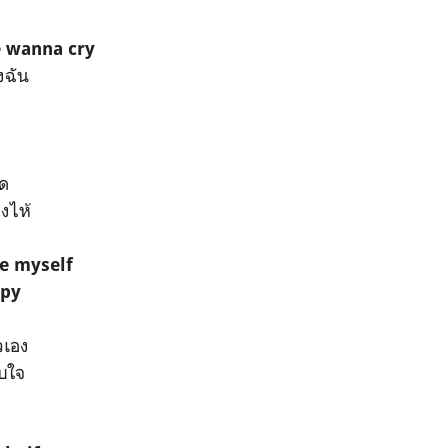
 wanna cry
งฉัน
ด
งไห้
e myself
ppy
วเอง
บใจ