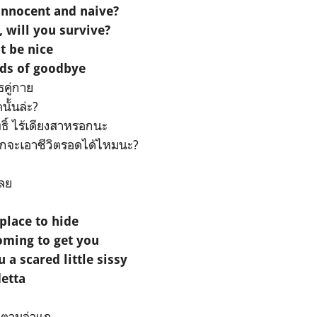
innocent and naive?
, will you survive?
t be nice
rds of goodbye
ธคู่กาย
ั้นล่ะ?
ุทธิ์ ไร้เดียงสาหรอกนะ
แกจะเอาชีวิตรอดได้ไหมนะ?
เลย
 place to hide
oming to get you
a scared little sissy
detta
งตามล่าแก