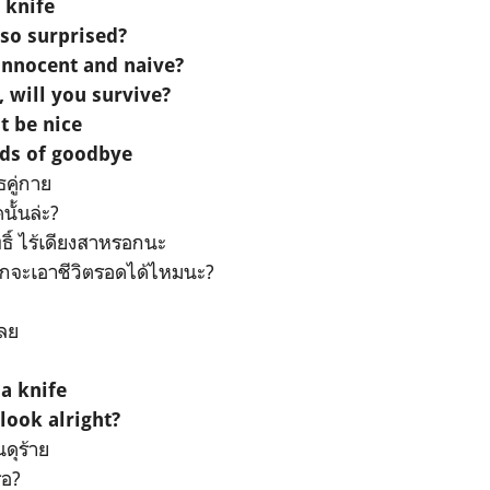
 knife
so surprised?
innocent and naive?
, will you survive?
t be nice
rds of goodbye
ธคู่กาย
ั้นล่ะ?
ุทธิ์ ไร้เดียงสาหรอกนะ
แกจะเอาชีวิตรอดได้ไหมนะ?
เลย
 a knife
 look alright?
นดุร้าย
รอ?