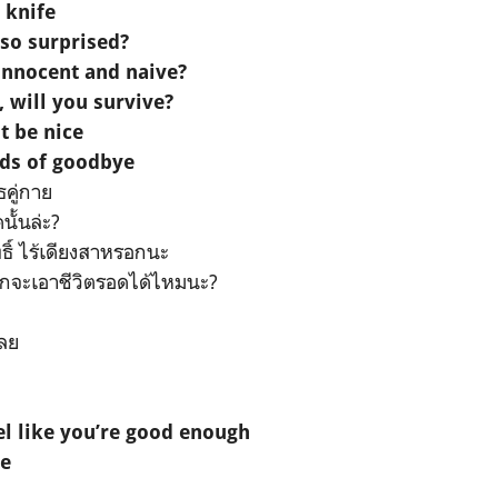
 knife
so surprised?
innocent and naive?
, will you survive?
t be nice
rds of goodbye
ธคู่กาย
ั้นล่ะ?
ุทธิ์ ไร้เดียงสาหรอกนะ
แกจะเอาชีวิตรอดได้ไหมนะ?
เลย
el like you’re good enough
me