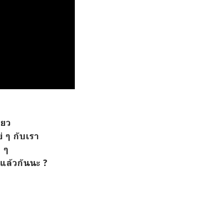
ียว
่ ๆ กับเรา
ก ๆ
ก็แล้วกันนะ ?