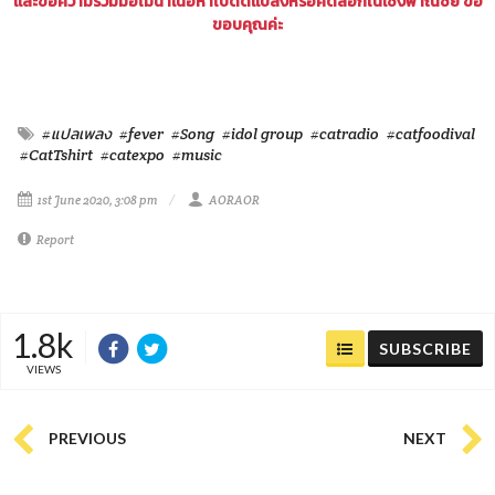
และขอความร่วมมือไม่นำเนื้อหาไปดัดแปลงหรือคัดลอกในเชิงพาณิชย์ ขอ
ขอบคุณค่ะ
#แปลเพลง
#fever
#Song
#idol group
#catradio
#catfoodival
#CatTshirt
#catexpo
#music
1st June 2020, 3:08 pm
AORAOR
Report
1.8k
SUBSCRIBE
VIEWS
PREVIOUS
NEXT