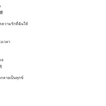
น
要
รความรักที่ฉันให้
่งเวลา
ธอ
熬
ักกลายเป็นทุกข์