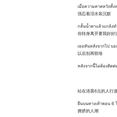
เมื่อความคาดหวังทั้
强忍着泪水装沉默
กลั้นน้ำตาแล้วแกล้งทำ
你转身离开要我好好
เธอหันหลังจากไป บอก
以后别再联络
หลังจากนี้ไม่ต้องติดต
站在清晨6点的人行
ยืนบนทางเท้าตอน 6 โ
拥挤的人潮