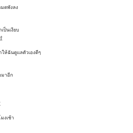
งหมดพังลง
เป็นเงียบ
过
ให้ฉันดูแลตัวเองดีๆ
่อมาอีก
道
มงเช้า