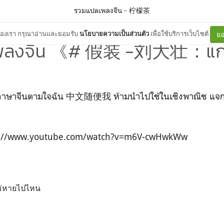
รวมแปลเพลงจีน
–
柠檬茶
ต์ของเรา กรุณาอ่านและยอมรับ
นโยบายความเป็นส่วนตัว
เพื่อใช้บริการเว็บไซต์
ยอ
พลงจีน 《# 假装 -刘大壮：แก
ษาจีนตามใจฉัน 中文随便我 ห้ามนำไปใช้ในเชิงพาณิช แจกจ่าย
https://www.youtube.com/watch?v=m6V-cwHwkWw
ไม่หายไปไหน