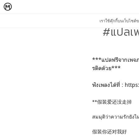
เราใช้คุ๊กกี้บนเว็บไซ
#แปลเ
***แปลฟรีจากเพจภา
รติดด้วย***
ฟังเพลงได้ที่ : 
**假装爱还没走掉
สมมุติว่าความรักยัง
假装你还对我好