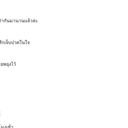
ท่ากันมานานแล้วล่ะ
้สึกเจ็บปวดในใจ
ยพยุงไว้
道
มงเช้า