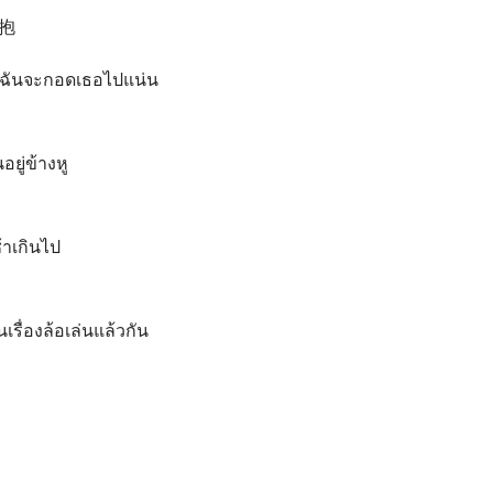
抱
กัน ฉันจะกอดเธอไปแน่น
ยู่ข้างหู
าเกินไป
เรื่องล้อเล่นแล้วกัน