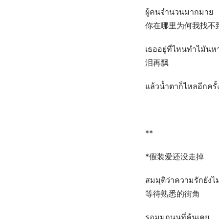
ผู้คนจำนวนมากมาย
你在哪里为何我找不
เธออยู่ที่ไหนทำไมันห
泪再飘
แล้วน้ำตาก็ไหลอีกครั้
**
*假装爱还没走掉
สมมุติว่าความรักยัง
等待熟悉的街角
รอมุมถนนที่คุ้นเคย