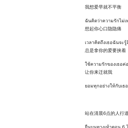
我想爱早就不平衡
ฉันคิดว่าความรักไม่เ
想起你心口隐隐痛
เวลาคิดถึงเธอฉันจะรู
总是拿你的爱要挟着
ใช้ความรักของเธอค่อ
让你来迁就我
ยอมทุกอย่างให้กับเธอ
站在清晨6点的人行
ยืนบนทางเท้าตอน 6 โ