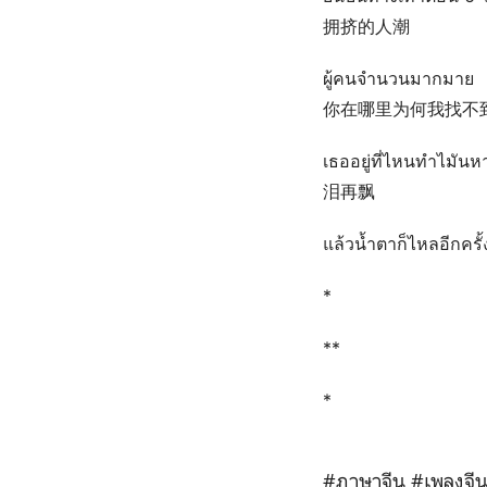
拥挤的人潮
ผู้คนจำนวนมากมาย
你在哪里为何我找不
เธออยู่ที่ไหนทำไมันห
泪再飘
แล้วน้ำตาก็ไหลอีกครั้
*
**
*
#ภาษาจีน
#เพลงจี