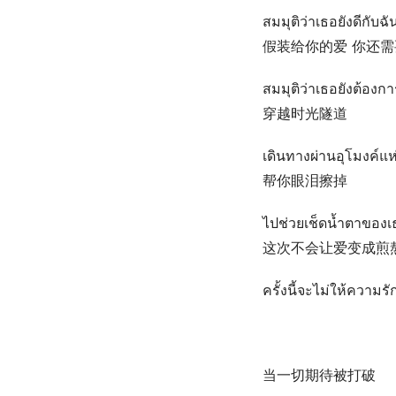
สมมุติว่าเธอยังดีกับฉั
假装给你的爱 你还需
สมมุติว่าเธอยังต้องกา
穿越时光隧道
เดินทางผ่านอุโมงค์แห
帮你眼泪擦掉
ไปช่วยเช็ดน้ำตาของเ
这次不会让爱变成煎
ครั้งนี้จะไม่ให้ความร
当一切期待被打破