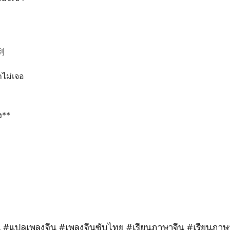
到
าไม่เจอ
ง**
น
#แปลเพลงจีน
#เพลงจีนซับไทย
#เรียนภาษาจีน
#เรียนภาษ