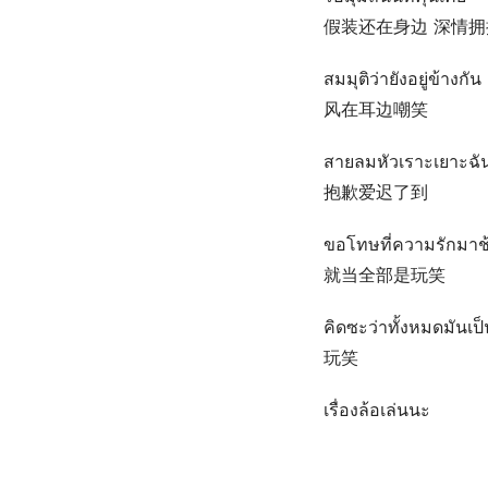
假装还在身边 深情拥
สมมุติว่ายังอยู่ข้าง
风在耳边嘲笑
สายลมหัวเราะเยาะฉันอ
抱歉爱迟了到
ขอโทษที่ความรักมาช้
就当全部是玩笑
คิดซะว่าทั้งหมดมันเป็น
玩笑
เรื่องล้อเล่นนะ