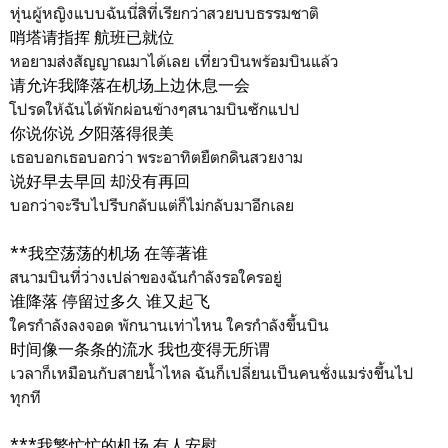
หุ่นผู้หญิงแบบฉันนี่สิที่เรียกว่าสวยบบธรรมชาติ
哨塔请指挥 航班已就位
หอยามส่งสัญญาณมาได้เลย เที่ยวบินพร้อมบินแล้ว
请允许我降落在机场上边休息一会
โปรดให้ฉันได้พักผ่อนข้างๆสนามบินซักแปป
你说你说 夕阳落得很美
เธอบอกเธอบอกว่า พระอาทิตยืตกดินสวยงาม
说好早去早回 却没有再回
บอกว่าจะรีบไปรีบกลับแต่ก็ไม่กลับมาอีกเลย
**我空荡荡的机场 在等著谁
สนามบินที่ว่างเปล่าของฉันกำลังรอใครอยู่
谁降落 停留过多久 谁又起飞
ใครกำลังลงจอด พักนานเท่าไหน ใครกำลังขึ้นบิน
时间像一条条的流水 我也变得无所谓
เวลาก็เหมือนกับสายน้ำไหล ฉันก็เปลี่ยนเป็นคนชั่งแมร่งขึ้นไป
ทุกที
***我繁忙忙的机场 有人安慰