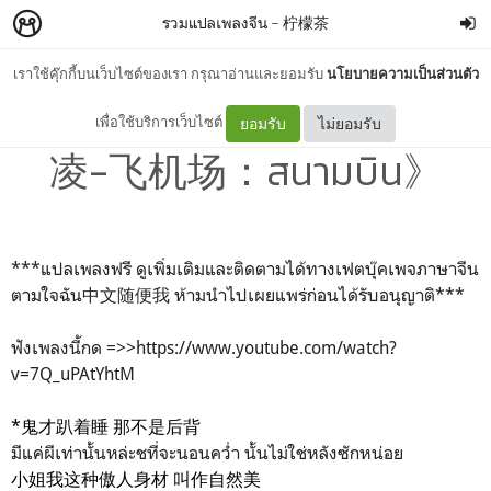
รวมแปลเพลงจีน
–
柠檬茶
เราใช้คุ๊กกี้บนเว็บไซต์ของเรา กรุณาอ่านและยอมรับ
นโยบายความเป็นส่วนตัว
#แปลเพลงจีน《徐良＆小
เพื่อใช้บริการเว็บไซต์
ยอมรับ
ไม่ยอมรับ
凌-飞机场：สนามบิน》
***แปลเพลงฟรี ดูเพิ่มเติมและติดตามได้ทางเฟตบุ๊คเพจภาษาจีน
ตามใจฉัน中文随便我 ห้ามนำไปเผยแพร่ก่อนได้รับอนุญาติ***
ฟังเพลงนี้กด =>>https://www.youtube.com/watch?
v=7Q_uPAtYhtM
*鬼才趴着睡 那不是后背
มีแค่ผีเท่านั้นหล่ะชที่จะนอนคว่ำ นั้นไม่ใช่หลังซักหน่อย
小姐我这种傲人身材 叫作自然美