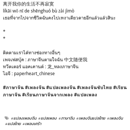
离开我你的生活不再寂寞
líkāi wǒ nǐ de shēnghuó bù zài jìmò
เธอที่จากไปจากชีวิตฉันคงไปเหงาเดียวดายอีกแล้วแล้วสินะ
*
*
ติดตามเราได้ทางช่องทางอื่นๆ
เพจเฟสบุ๊ค : ภาษาจีนตามใจฉัน 中文随便我
ทวีตเตอร์ แอคเคานต์ : 龙_หลงภาษาจีน
ไอจี : paperheart_chinese
#ภาษาจีน
#เพลงจีน
#แปลเพลงจีน
#เพลงจีนซับไทย
#เรียน
ภาษาจีน
#เรียนภาษาจีนจากเพลง
#แปลเพลง
#แปลงเพลงจีน
#แปลเพลง
#ภาษาจีน
#เพลงจีนแปลไทย
#เพลงจีน
#แปลไทย
#เพลงเศร้า