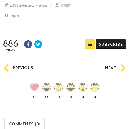
14th October 2021, 9:36 am
柠檬茶
Report
886
SUBSCRIBE
VIEWS
PREVIOUS
NEXT
0
0
0
0
0
0
COMMENTS
(
0)