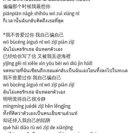
偏偏那个时候我最想你
piānpiān nàgè shíhòu wǒ zuì xiǎng nǐ
ก็เวลานั้นฉันกลับคิดถึงเธอที่สุด
*我不曾爱过你 我自己骗自己
wǒ bùcéng àiguò nǐ wǒ zìjǐ piàn zìjǐ
ฉันไม่เคยรักเธอ ฉันหลกตัวเอง
已经给你写了信 又被我丢进海裡
yǐjīng gěi nǐ xiěle xìn yòu bèi wǒ diū jìn hǎilǐ
จดหมายที่ฉันเขียนถึงเธอแต่กลับเป็นฉันเองโยนทิ้งลงไปในทะเล
我不曾爱过你 我自己骗自己
wǒ bùcéng àiguò nǐ wǒ zìjǐ piàn zìjǐ
ฉันไม่เคยรักเธอ ฉันหลอกตัวเอง
明明觉得自己很冷静
míngmíng juédé zìjǐ hěn lěngjìng
ทั้งที่คิดว่าตัวเองเป็นคนเย็นชาแล้วแท้
却还掉入我自己的陷阱
què hái diào rù wǒ zìjǐ de xiànjǐng