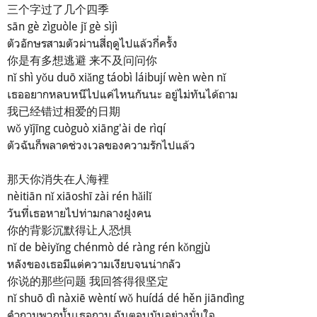
三个字过了几个四季
sān gè zìguòle jǐ gè sìjì
ตัวอักษรสามตัวผ่านสี่ฤดูไปแล้วกี่ครั้ง
你是有多想逃避 来不及问问你
nǐ shì yǒu duō xiǎng táobì láibují wèn wèn nǐ
เธออยากหลบหนีไปแค่ไหนกันนะ อยู่ไม่ทันได้ถาม
我已经错过相爱的日期
wǒ yǐjīng cuòguò xiāng'ài de rìqí
ตัวฉันก็พลาดช่วงเวลของความรักไปแล้ว
那天你消失在人海裡
nèitiān nǐ xiāoshī zài rén hǎilǐ
วันที่เธอหายไปท่ามกลางฝูงคน
你的背影沉默得让人恐惧
nǐ de bèiyǐng chénmò dé ràng rén kǒngjù
หลังของเธอมีแต่ความเงียบจนน่ากลัว
你说的那些问题 我回答得很坚定
nǐ shuō dì nàxiē wèntí wǒ huídá dé hěn jiāndìng
คำถามพวกนั้นเธอถาม ฉันตอบมันอย่างมั่นใจ