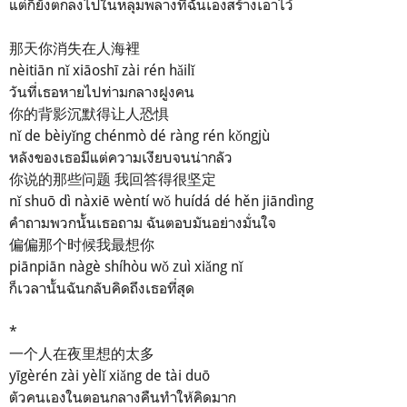
แต่ก็ยังตกลงไปในหลุมพลางที่ฉ้ันเองสร้างเอาไว้
那天你消失在人海裡
nèitiān nǐ xiāoshī zài rén hǎilǐ
วันที่เธอหายไปท่ามกลางฝูงคน
你的背影沉默得让人恐惧
nǐ de bèiyǐng chénmò dé ràng rén kǒngjù
หลังของเธอมีแต่ความเงียบจนน่ากลัว
你说的那些问题 我回答得很坚定
nǐ shuō dì nàxiē wèntí wǒ huídá dé hěn jiāndìng
คำถามพวกนั้นเธอถาม ฉันตอบมันอย่างมั่นใจ
偏偏那个时候我最想你
piānpiān nàgè shíhòu wǒ zuì xiǎng nǐ
ก็เวลานั้นฉันกลับคิดถึงเธอที่สุด
*
一个人在夜里想的太多
yīgèrén zài yèlǐ xiǎng de tài duō
ตัวคนเองในตอนกลางคืนทำให้คิดมาก