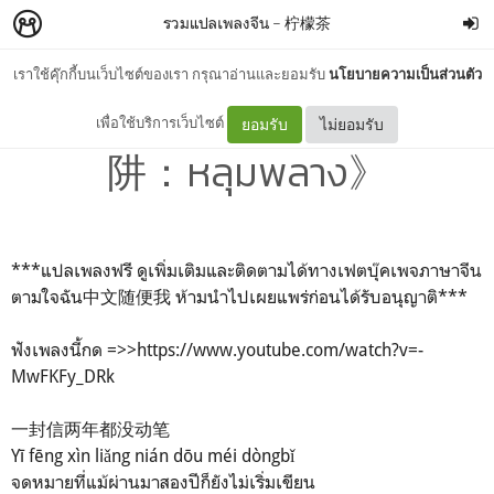
รวมแปลเพลงจีน
–
柠檬茶
เราใช้คุ๊กกี้บนเว็บไซต์ของเรา กรุณาอ่านและยอมรับ
นโยบายความเป็นส่วนตัว
#แปลเพลงจีน《王北-陷
เพื่อใช้บริการเว็บไซต์
ยอมรับ
ไม่ยอมรับ
阱：หลุมพลาง》
***แปลเพลงฟรี ดูเพิ่มเติมและติดตามได้ทางเฟตบุ๊คเพจภาษาจีน
ตามใจฉัน中文随便我 ห้ามนำไปเผยแพร่ก่อนได้รับอนุญาติ***
ฟังเพลงนี้กด =>>https://www.youtube.com/watch?v=-
MwFKFy_DRk
一封信两年都没动笔
Yī fēng xìn liǎng nián dōu méi dòngbǐ
จดหมายที่แม้ผ่านมาสองปีก็ยังไม่เริ่มเขียน