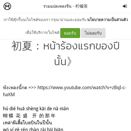
รวมแปลเพลงจีน
–
柠檬茶
เราใช้คุ๊กกี้บนเว็บไซต์ของเรา กรุณาอ่านและยอมรับ
นโยบายความเป็นส่วนตัว
#แปลเพลงจีน 《任然-那年
เพื่อใช้บริการเว็บไซต์
ยอมรับ
ไม่ยอมรับ
初夏：หน้าร้องแรกของปี
นั้น》
ฟังเพลงนี้กด =>> https://www.youtube.com/watch?v=zBqI-c-
haKM
hú dié huā shèng kāi de nà nián
蝴 蝶 花 盛 开 的 那 年
เหล่าผีเสื้อโบยบินในปีนั้น
wǒ yí gè rén zhàn zài hǎi biān