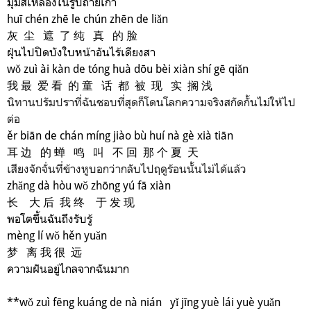
มุมสีเหลืองในรูปถ่ายเก่า
huī chén zhē le chún zhēn de liǎn
灰 尘 遮 了 纯 真 的 脸
ฝุ่นไปปิดบังใบหน้าอันไร้เดียงสา
wǒ zuì ài kàn de tóng huà dōu bèi xiàn shí gē qiǎn
我 最 爱 看 的 童 话 都 被 现 实 搁 浅
นิทานปรัมปราที่ฉันชอบที่สุดก็โดนโลกความจริงสกัดกั้นไม่ให้ไป
ต่อ
ěr biān de chán míng jiào bù huí nà gè xià tiān
耳 边 的 蝉 鸣 叫 不 回 那 个 夏 天
เสียงจักจั่นที่ข้างหูบอกว่ากลับไปฤดูร้อนนั้นไม่ได้แล้ว
zhǎng dà hòu wǒ zhōng yú fā xiàn
长 大 后 我 终 于 发 现
พอโตขึ้นฉันถึงรับรู้
mèng lí wǒ hěn yuǎn
梦 离 我 很 远
ความฝันอยู่ไกลจากฉันมาก
**wǒ zuì fēng kuáng de nà nián yǐ jīng yuè lái yuè yuǎn