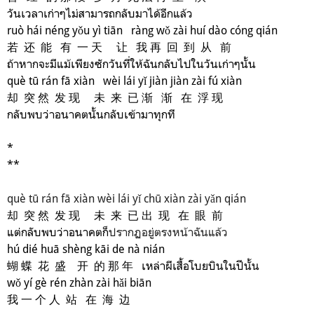
วันเวลาเก่าๆไม่สามารถกลับมาได้อีกแล้ว
ruò hái néng yǒu yì tiān ràng wǒ zài huí dào cóng qián
若 还 能 有 一 天 让 我 再 回 到 从 前
ถ้าหากจะมีแม้เพียงซักวันที่ให้ฉันกลับไปในวันเก่าๆนั้น
què tū rán fā xiàn wèi lái yǐ jiàn jiàn zài fú xiàn
却 突 然 发 现 未 来 已 渐 渐 在 浮 现
กลับพบว่าอนาคตนั้นกลับเข้ามาทุกที
*
**
què tū rán fā xiàn wèi lái yǐ chū xiàn zài yǎn qián
却 突 然 发 现 未 来 已 出 现 在 眼 前
แต่กลับพบว่าอนาคตก็
ปรากฏอยู่ตรงหน้าฉันแล้ว
hú dié huā shèng kāi de nà nián
蝴 蝶 花 盛 开 的 那 年
เหล่าผีเสื้อโบยบินในปีนั้น
wǒ yí gè rén zhàn zài hǎi biān
我 一 个 人 站 在 海 边