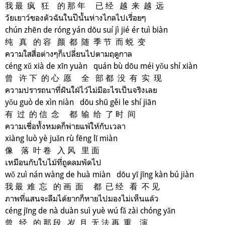
我 最 疯 狂 的 那 年 已 经 越 来 越 远
วัยเยาว์ของตัวฉันในปีนั้นห่างไกลไปเรื่อยๆ
chún zhēn de róng yán dōu suí jì jié ér tuì biàn
纯 真 的 容 颜 都 随 季 节 而 蜕 变
ความใสสื่อต่างๆก็เปลี่ยนไปตามฤดูกาล
céng xǔ xià de xīn yuàn quán bù dōu méi yǒu shí xiàn
曾 许 下 的 心 愿 全 部 都 没 有 实 现
ความปรารถนาที่ฝันใฝ่ไว้ไม่มีอะไรเป็นจริงเลย
yǒu guò de xìn niàn dōu shū gěi le shí jiān
有 过 的 信 念 都 输 给 了 时 间
ความเชื่อทั้งหมดก็พ่ายแพ้ให้กับเวลา
xiàng luò yè juǎn rù fēng lǐ miàn
像 落 叶 卷 入 风 里 面
เหมือนกับใบไม้ที่ถูดลมพัดไป
wǒ zuì nán wàng de huà miàn dōu yǐ jīng kàn bú jiàn
我 最 难 忘 的 画 面 都 已 经 看 不 见
ภาพที่แสนจะลืมได้ยากก็หายไปมองไม่เห็นแล้ว
céng jīng de nà duàn suì yuè wú fǎ zài chóng yǎn
曾 经 的 那 段 岁 月 无 法 再 重 演