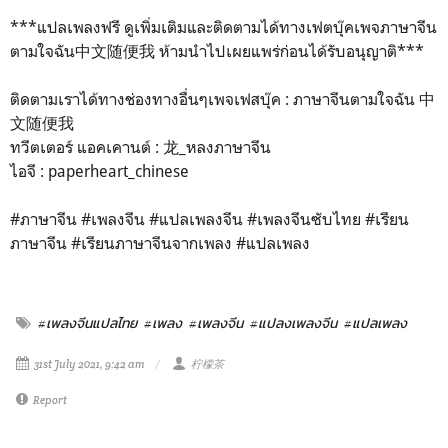
***แปลเพลงฟรี ดูเพิ่มเติมและติดตามได้ทางเฟตบุ๊คเพจภาษาจีน
ตามใจฉัน中文随便我 ห้ามนำไปเผยแพร่ก่อนได้รับอนุญาติ***
ติดตามเราได้ทางช่องทางอื่นๆเพจเฟสบุ๊ค : ภาษาจีนตามใจฉัน 中
文随便我
ทวีตเตอร์ แอคเคานต์ : 龙_หลงภาษาจีน
ไอจี : paperheart_chinese
#ภาษาจีน
#เพลงจีน
#แปลเพลงจีน
#เพลงจีนซับไทย
#เรียน
ภาษาจีน
#เรียนภาษาจีนจากเพลง
#แปลเพลง
#เพลงจีนแปลไทย
#เพลง
#เพลงจีน
#แปลงเพลงจีน
#แปลเพลง
31st July 2021, 9:42 am
柠檬茶
Report