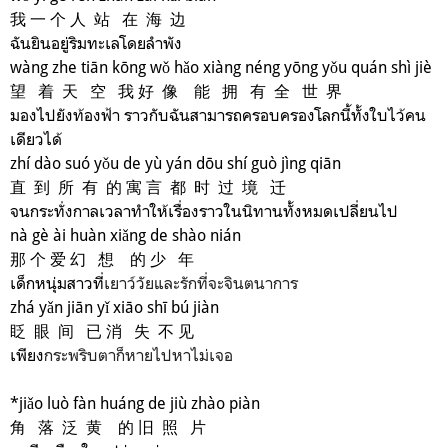
我 一 个 人 站 在 海 边
ฉันยินอยู่ริมทะเลโดยลำพัง
wàng zhe tiān kōng wǒ hǎo xiàng néng yōng yǒu quán shì jiè
望 着 天 空 我 好 像 能 拥 有 全 世 界
มองไปยังท้องฟ้า ราวกับฉันสามารถครอบครองโลกนี้ทั้งใบไว้คน
เดียวได้
zhí dào suó yǒu de yù yán dōu shí guò jìng qiān
直 到 所 有 的 寓 言 都 时 过 境 迁
จนกระทั่งกาลเวลาทำให้เรื่องราวในนิทานทั้งหมดเปลี่ยนไป
nà gè ài huàn xiǎng de shào nián
那 个 爱 幻 想 的 少 年
เด็กหนุ่มสาวที่
เยาว์วัยและรักที่จะจินตนาการ
zhá yǎn jiān yǐ xiāo shī bú jiàn
眨 眼 间 已 消 失 不 见
เพียง
กระพริบตาก็หายไปหาไม่เจอ
*jiǎo luò fàn huáng de jiù zhào piàn
角 落 泛 黄 的 旧 照 片