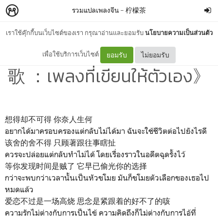
รวมแปลเพลงจีน
–
柠檬茶
เราใช้คุ๊กกี้บนเว็บไซต์ของเรา กรุณาอ่านและยอมรับ
นโยบายความเป็นส่วนตัว
#แปลเพลงจีน 《#给自己的
เพื่อใช้บริการเว็บไซต์
ยอมรับ
ไม่ยอมรับ
歌 ：เพลงที่เขียนให้ตัวเอง》
想得却不可得 你奈人生何
อยากได้มาครอบครองแต่กลับไม่ได้มา ฉันจะใช้ชีวิตต่อไปยังไรดี
该舍的舍不得 只顾著跟往事瞎扯
ควรจะปล่อยแต่กลับทำไม่ได้ โดยเรื่องราวในอดีตฉุดรั้งไว้
等你发现时间是贼了 它早已偷光你的选择
กว่าจะพบกว่าเวลานั้นเป็นหัวขโมย มันก็ขโมยตัวเลือกของเธอไป
หมดแล้ว
爱恋不过是一场高烧 思念是紧跟着的好不了的咳
ความรักไม่ต่างกับการเป็นไข้ ความคิดถึงก็ไม่ต่างกับการไอ้ที่