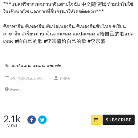
***แปลฟรีจากเพจภาษาจีนตามใจฉัน 中文随便我 ห้ามนำไปใช้
ในเชิงพาณิช แจกจ่ายที่อื่นกรุณาให้เครติดด้วย***
#ภาษาจีน
#เพลงจีน
#แปลเพลงจีน
#เพลงจีนซับไทย
#เรียน
ภาษาจีน
#เรียนภาษาจีนจากเพลง
#แปลเพลง
#给自己的歌แปล
เพลง
#给自己的歌
#李宗盛给自己的歌
#李宗盛
#แปลเพลง
#เพลง
#music
20th July 2021, 4:10 am
柠檬茶
Report
2.1k
SUBSCRIBE
VIEWS