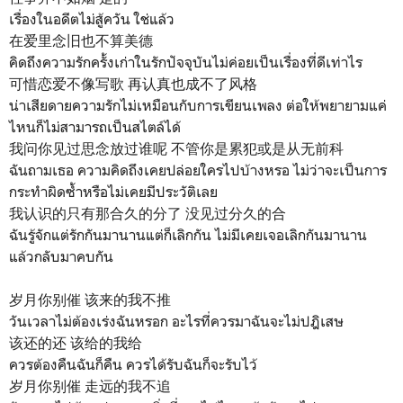
เรื่องในอดีตไม่สู้ควัน ใช่แล้ว
在爱里念旧也不算美德
คิดถึงความรักครั้งเก่าในรักปัจจุบันไม่ค่อยเป็นเรื่องที่ดีเท่าไร
可惜恋爱不像写歌 再认真也成不了风格
น่าเสียดายความรักไม่เหมือนกับการเขียนเพลง ต่อให้พยายามแค่
ไหนก็ไม่สามารถเป็นสไตล์ได้
我问你见过思念放过谁呢 不管你是累犯或是从无前科
ฉันถามเธอ ความคิดถึงเคยปล่อยใครไปบ้างหรอ ไม่ว่าจะเป็นการ
กระทำผิดซ้ำหรือไม่เคยมีประวัติเลย
我认识的只有那合久的分了 没见过分久的合
ฉันรู้จักแต่รักกันมานานแต่ก็เลิกกัน ไม่มีเคยเจอเลิกกันมานาน
แล้วกลับมาคบกัน
岁月你别催 该来的我不推
วันเวลาไม่ต้องเร่งฉันหรอก อะไรที่ควรมาฉันจะไม่ปฎิเสษ
该还的还 该给的我给
ควรต้องคืนฉันก็คืน ควรได้รับฉันก็จะรับไว้
岁月你别催 走远的我不追