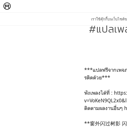
เราใช้คุ๊กกี้บนเว็บไซ
#แปลเ
***แปลฟรีจากเพจภา
รติดด้วย***
ฟังเพลงได้ที่ : ht
v=VoKeN9QL2x0&l
ติดตามผลงานอื่นๆ h
**窗外闪过树影 