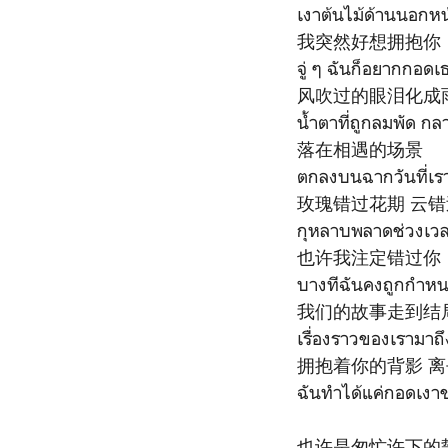
เงาต้นไม้ด้านนอกหน
我突然好想拥抱你
จู่ ๆ ฉันก็อยากกอดเ
风吹过的眼泪化成
น้ำตาที่ถูกลมพัด ก
落在相遇的场景
ตกลงบนฉากวันที่เร
玫瑰错过花期 云
กุหลาบพลาดช่วงเว
也许我注定错过你
บางทีฉันคงถูกกำหน
我们的故事走到结
เรื่องราวของเรามา
拥抱着你的背影 离
ฉันทำได้แค่กอดเงาข
也许是匆忙许下的