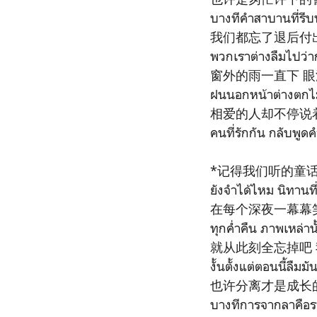
บางทีคำสาบานที่รีบพ
我们都忘了退后付
พวกเราต่างลืมไปว่า
窗外的雨一直下 
ฝนนอกหน้าต่างตกไม่
相爱的人却不停说
คนที่รักกัน กลับพูดค
*记得我们听的童
ยังจำได้ไหม นิทานท
在每个深夜一幕幕
ทุกค่ำคืน ภาพเหล่าน
就从此刻全忘掉吧
งั้นตั้งแต่ตอนนี้ลืมม
也许分离才是成长
บางทีการจากลาคือ