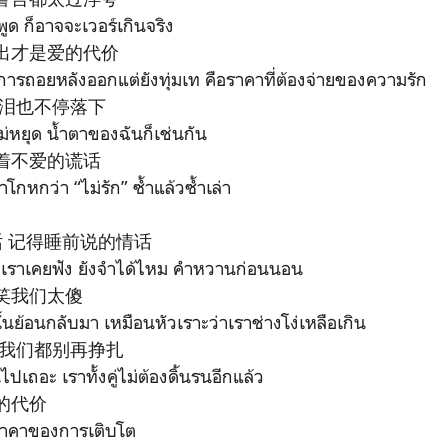
ูด ก็อาจจะเวอร์เกินจริง
出才是爱的代价
การถอยหลังออกแต่ยังทุ่มเท คือราคาที่ต้องจ่ายของความรัก
眼泪也不停落下
หยุด น้ำตาของฉันก็เช่นกัน
着不爱的谎话
ำโกหกว่า “ไม่รัก” ซ้ำแล้วซ้ำเล่า
话 记得睡前说的情话
ี่เราเคยฟัง ยังจำได้ไหม คำหวานก่อนนอน
笑我们太傻
ั้นย้อนกลับมา เหมือนหัวเราะว่าเราช่างโง่เหลือเกิน
 我们都别再挣扎
ันไปเถอะ เราทั้งคู่ไม่ต้องดิ้นรนอีกแล้ว
的代价
ราคาของการเติบโต