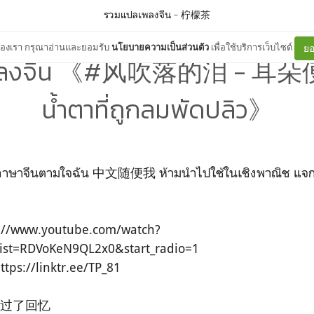
รวมแปลเพลงจีน
–
柠檬茶
ต์ของเรา กรุณาอ่านและยอมรับ
นโยบายความเป็นส่วนตัว
เพื่อใช้บริการเว็บไซต์
ยอ
พลงจีน 《#风吹落的泪 - 耳
น้ำตาที่ถูกลมพัดปลิว》
ษาจีนตามใจฉัน 中文随便我 ห้ามนำไปใช้ในเชิงพาณิช แจกจ่าย
tps://www.youtube.com/watch?
ist=RDVoKeN9QL2x0&start_radio=1
ttps://linktr.ee/TP_81
闪过了回忆