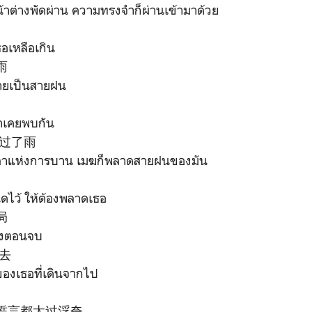
้าต่างพัดผ่าน ความทรงจำก็ผ่านเข้ามาด้วย
ธอเหลือเกิน
雨
ลายเป็นสายฝน
าเคยพบกัน
错过了雨
ลาแห่งการบาน เมฆก็พลาดสายฝนของมัน
ดไว้ ให้ต้องพลาดเธอ
局
ถึงตอนจบ
去
องเธอที่เดินจากไป
誓言都太过浮夸