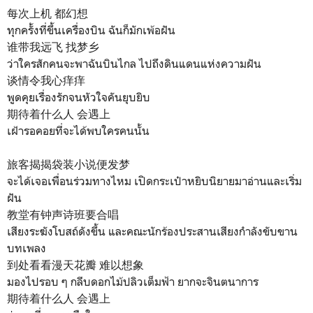
每次上机 都幻想
ทุกครั้งที่ขึ้นเครื่องบิน
ฉันก็มักเพ้อฝัน
谁带我远飞 找梦乡
ว่าใครสักคนจะพาฉันบินไกล ไปถึงดินแดนแห่งความฝัน
谈情令我心痒痒
พูดคุยเรื่องรักจนหัวใจคันยุบยิบ
期待着什么人 会遇上
เฝ้ารอคอยที่จะได้พบใครคนนั้น
旅客揭揭袋装小说便发梦
จะได้เจอเพื่อนร่วมทางไหม เปิดกระเป๋าหยิบนิยายมาอ่านและเริ่ม
ฝัน
教堂有钟声诗班要合唱
เสียงระฆังโบสถ์ดังขึ้น และคณะนักร้องประสานเสียงกำลังขับขาน
บทเพลง
到处看看漫天花瓣 难以想象
มองไปรอบ ๆ กลีบดอกไม้ปลิวเต็มฟ้า ยากจะจินตนาการ
期待着什么人 会遇上