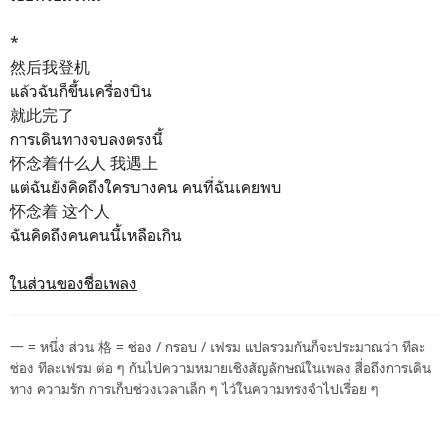
*
然后我登机
แล้วฉันก็ขึ้นเครื่องบิน
就此完了
การเดินทางจบลงตรงนี้
怀念着什么人 我遇上
แต่ฉันยังคิดถึงใครบางคน คนที่ฉันเคยพบ
怀念着 这个人
ฉันคิดถึงคนคนนี้เหลือเกิน
ในส่วนของชืิ่อเพลง
一
= หนึ่ง ส่วน
格
= ช่อง / กรอบ / เฟรม แปลรวมกันก็จะประมาณว่า ทีละ
ช่อง ทีละเฟรม ต่อ ๆ กันไปความหมายเชิงสัญลักษณ์ในเพลง สื่อถึงการเดิน
ทาง ความรัก การเก็บช่วงเวลาเล็ก ๆ ไว้ในความทรงจำไปเรื่อย ๆ