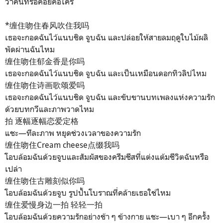
ว่าคนที่รอคอยคือใคร
*缠住吻住春风吹住我吗
เธอจะกอดฉันไว้แนบชิด จูบฉัน และปล่อยให้สายลมฤดูใบไม้ผลิ
พัดผ่านฉันไหม
缠住吻住郁金香是你吗
เธอจะกอดฉันไว้แนบชิด จูบฉัน และเป็นเหมือนดอกทิวลิปไหม
缠住吻住诗画歌颂爱吗
เธอจะกอดฉันไว้แนบชิด จูบฉัน และขับขานบทเพลงแห่งความรัก
ด้วยบทกวีและภาพวาดไหม
拍 逐幅逐幅恋爱定格
แชะ—ทีละภาพ หยุดช่วงเวลาของความรัก
缠住吻住Cream cheese点缀我吗
โอบล้อมฉันด้วยจูบและสัมผัสของครีมชีสที่แต่งแต้มชีวิตฉันหรือ
เปล่า
缠住吻住古雕刻似你吗
โอบล้อมฉันด้วยจูบ รูปปั้นโบราณที่คล้ายเธอใช่ไหม
缠住爱慢身边一拍 轻轻一拍
โอบล้อมฉันด้วยความรักอย่างช้า ๆ ข้างกาย แชะ—เบา ๆ อีกครั้ง