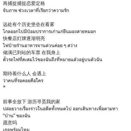
再捕捉捕捉恋爱定格
จับภาพ ช่วงเวลาที่เรียกว่าความรัก
远处有个历史堡垒在看雾
ไกลออกไปมีป้อมปราการเก่าแก่ยืนมองสายหมอก
快餐店灯牌逐渐明亮
ไฟป้ายร้านอาหารจานด่วนค่อย ๆ สว่าง
储满已到站的车票 在我身上
ตั๋วรถไฟที่สะสมไว้ของฉันถึงที่หมายแล้วอยู่บนตัวฉัน
期待着什么人 会遇上
ว่าคนที่รอคอยคือใคร
*
前事全放下 游历寻觅我的家
ปล่อยวางเรื่องราวในอดีตทั้งหมดไป ออกเดินทางเพื่อตามหา
“บ้าน” ของฉัน
愿意吗
เธอพร้อมไหม