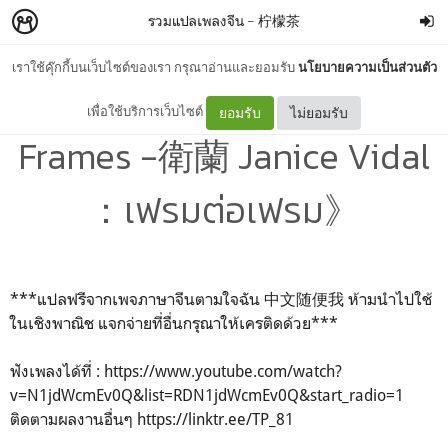
รวมแปลเพลงจีน
–
柠檬茶
เราใช้คุ๊กกี้บนเว็บไซต์ของเรา กรุณาอ่านและยอมรับ
นโยบายความเป็นส่วนตัว
#แปลเพลงจีน 《#一格格
เพื่อใช้บริการเว็บไซต์
ยอมรับ
ไม่ยอมรับ
Frames -衛蘭 Janice Vidal
：เฟรมต่อเฟรม》
***แปลฟรีจากเพจภาษาจีนตามใจฉัน 中文随便我 ห้ามนำไปใช้
ในเชิงพาณิช แจกจ่ายที่อื่นกรุณาให้เครติดด้วย***
ฟังเพลงได้ที่ : https://www.youtube.com/watch?
v=N1jdWcmEv0Q&list=RDN1jdWcmEv0Q&start_radio=1
ติดตามผลงานอื่นๆ https://linktr.ee/TP_81