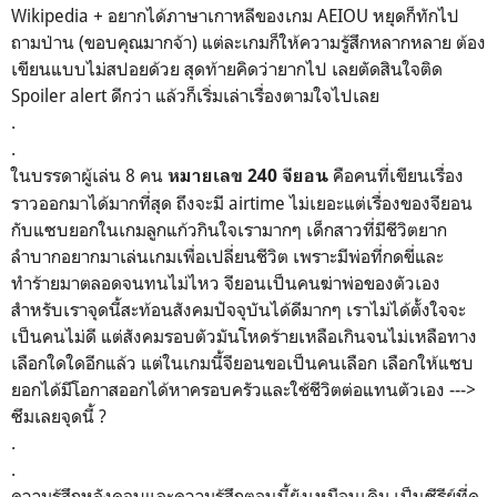
Wikipedia + อยากได้ภาษาเกาหลีของเกม AEIOU หยุดก็ทักไป
ถามป่าน (ขอบคุณมากจ้า) แต่ละเกมก็ให้ความรู้สึกหลากหลาย ต้อง
เขียนแบบไม่สปอยด้วย สุดท้ายคิดว่ายากไป เลยตัดสินใจติด
Spoiler alert ดีกว่า แล้วก็เริ่มเล่าเรื่องตามใจไปเลย
.
.
ในบรรดาผู้เล่น 8 คน
คือคนที่เขียนเรื่อง
หมายเลข 240 จียอน
ราวออกมาได้มากที่สุด ถึงจะมี airtime ไม่เยอะแต่เรื่องของจียอน
กับแซบยอกในเกมลูกแก้วกินใจเรามากๆ เด็กสาวที่มีชีวิตยาก
ลำบากอยากมาเล่นเกมเพื่อเปลี่ยนชีวิต เพราะมีพ่อที่กดขี่และ
ทำร้ายมาตลอดจนทนไม่ไหว จียอนเป็นคนฆ่าพ่อของตัวเอง
สำหรับเราจุดนี้สะท้อนสังคมปัจจุบันได้ดีมากๆ เราไม่ได้ตั้งใจจะ
เป็นคนไม่ดี แต่สังคมรอบตัวมันโหดร้ายเหลือเกินจนไม่เหลือทาง
เลือกใดใดอีกแล้ว แต่ในเกมนี้จียอนขอเป็นคนเลือก เลือกให้แซบ
ยอกได้มีโอกาสออกได้หาครอบครัวและใช้ชีวิตต่อแทนตัวเอง --->
ซึมเลยจุดนี้ ?
.
.
ความรู้สึกหลังดูจบและความรู้สึกตอนนี้ยังเหมือนเดิม เป็นซีรีย์ที่ดู