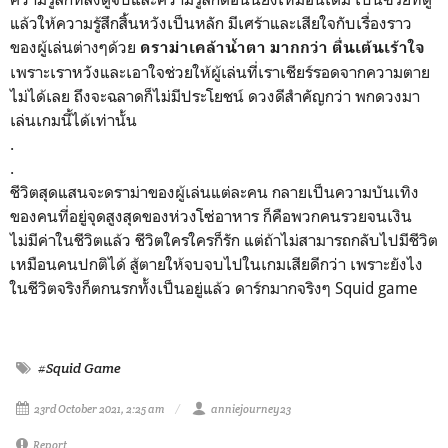
แล้วให้ความรู้สึกสิ้นหวังเป็นหลัก มีเศร้าและเสียใจกับเรื่องราว
ของผู้เล่นต่างๆด้วย
ดราม่าเคล้าน้ำตา มากกว่า ตื่นเต้นเร้าใจ
เพราะเราหวังและเอาใจช่วยให้ผู้เล่นที่เราเชียร์รอดจากความตาย
ไม่ได้เลย ถึงจะฉลาดก็ไม่มีประโยชน์ ดวงดีสำคัญกว่า พกดวงมา
เล่นเกมนี้ได้เท่านั้น
.
.
ชีวิตสุดแสนจะดราม่าของผู้เล่นแต่ละคน กลายเป็นความบันเทิง
ของคนที่อยู่จุดสูงสุดของห่วงโซ่อาหาร ก็คือพวกคนรวยจนเงิน
ไม่มีค่าในชีวิตแล้ว ชีวิตใครใครก็รัก แต่ถ้าไม่สามารถกลับไปมีชีวิต
เหมือนคนปกติได้ สู้ตายให้จบจบไปในเกมเสียดีกว่า เพราะยังไง
ในชีวิตจริงก็ตกนรกทั้งเป็นอยู่แล้ว ดาร์กมากจริงๆ Squid game
#Squid Game
23rd October 2021, 2:25 am
anniejourney23
Report