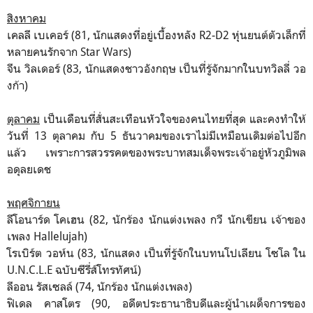
สิงหาคม
เคลลี เบเคอร์ (81, นักแสดงที่อยู่เบื้องหลัง R2-D2 หุ่นยนต์ตัวเล็กที่
หลายคนรักจาก Star Wars)
จีน วิลเดอร์ (83, นักแสดงชาวอังกฤษ เป็นที่รู้จักมากในบทวิลลี่ วอ
งก้า)
ตุลาคม
เป็นเดือนที่สั่นสะเทือนหัวใจของคนไทยที่สุด และคงทำให้
วันที่ 13 ตุลาคม กับ 5 ธันวาคมของเราไม่มีเหมือนเดิมต่อไปอีก
แล้ว เพราะการสวรรคตของพระบาทสมเด็จพระเจ้าอยู่หัวภูมิพล
อดุลยเดช
พฤศจิกายน
ลีโอนาร์ด โคเฮน (82, นักร้อง นักแต่งเพลง กวี นักเขียน เจ้าของ
เพลง Hallelujah)
โรเบิร์ต วอห์น (83, นักแสดง เป็นที่รู้จักในบทนโปเลียน โซโล ใน
U.N.C.L.E ฉบับซีรี่ส์โทรทัศน์)
ลีออน รัสเซลล์ (74, นักร้อง นักแต่งเพลง)
ฟิเดล คาสโตร (90, อดีตประธานาธิบดีและผู้นำเผด็จการของ