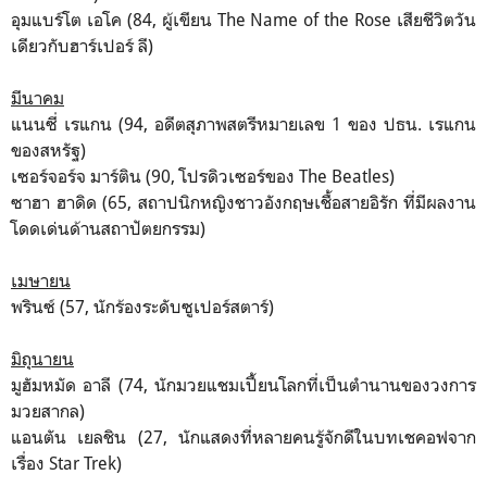
อุมแบร์โต เอโค (84, ผู้เขียน The Name of the Rose เสียชีวิตวัน
เดียวกับฮาร์เปอร์ ลี)
มีนาคม
แนนซี่ เรแกน (94, อดีตสุภาพสตรีหมายเลข 1 ของ ปธน. เรแกน
ของสหรัฐ)
เซอร์จอร์จ มาร์ติน (90, โปรดิวเซอร์ของ The Beatles)
ซาฮา ฮาดิด (65, สถาปนิกหญิงชาวอังกฤษเชื้อสายอิรัก ที่มีผลงาน
โดดเด่นด้านสถาปัตยกรรม)
เมษายน
พรินซ์ (57, นักร้องระดับซูเปอร์สตาร์)
มิถุนายน
มูฮัมหมัด อาลี (74, นักมวยแชมเปี้ยนโลกที่เป็นตำนานของวงการ
มวยสากล)
แอนตัน เยลชิน (27, นักแสดงที่หลายคนรู้จักดีในบทเชคอฟจาก
เรื่อง Star Trek)