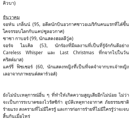
คิวบา)
ธันวาคม
จอห์น เกล็นน์ (95, อดีตนักบินอวกาศชาวอเมริกันคนแรกที่ได้ขึ้น
โคจรรอบโลกกับแคปซูลอวกาศ)
ซาซา กาบอร์ (99, นักแสดงฮอลลีวู้ด)
จอร์จ ไมเคิล (53, นักร้องที่มีผลงานที่เป็นที่รู้จักกันดีอย่าง
Careless Whisper และ Last Christmas ที่กจากไปในวัน
คริสต์มาส)
แคร์รี่ ฟิชเชอร์ (60, นักแสดงหญิงทีี่เป็นที่จดจำจากบทเจ้าหญิง
เลอาจากภาพยนต์สตาร์วอส์)
ยังไม่นับเหตุการณ์อื่น ๆ ที่ทำให้เกิดความสูญเสียอีกไม่น้อย ไม่ว่า
จะเป็นการระบาดของไวรัสซิก้า อุบัติเหตุทางอากาศ ภัยธรรมชาติ
ร้ายแรง สงครามที่ไม่มีใครรู้ และการก่อการร้ายที่ไม่มีใครรู้ว่าจะจบ
สิ้นกันเมื่อไหร่