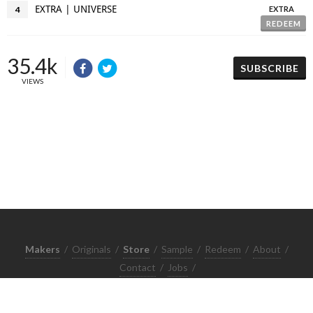
EXTRA | UNIVERSE
4
EXTRA
REDEEM
35.4k
SUBSCRIBE
VIEWS
Makers
/
Originals
/
Store
/
Sample
/
Redeem
/
About
/
Contact
/
Jobs
/
Copyrights © 2015 All Rights Reserved by Minimore
ภาพและเนื้อหาในเว็บไซต์นี้เป็นงานมีลิขสิทธิ์ ห้ามทำซ้ำหรือดัดแปลง