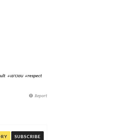
ult
#เยาวชน
#respect
Report
ORY
SUBSCRIBE