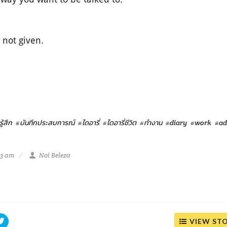
 not given.
ู้สึก
#บันทึกประสบการณ์
#ไดอารี่
#ไดอารี่ชีวิต
#ทำงาน
#diary
#work
#ad
23 am
Noi Beleza
VIEW ST