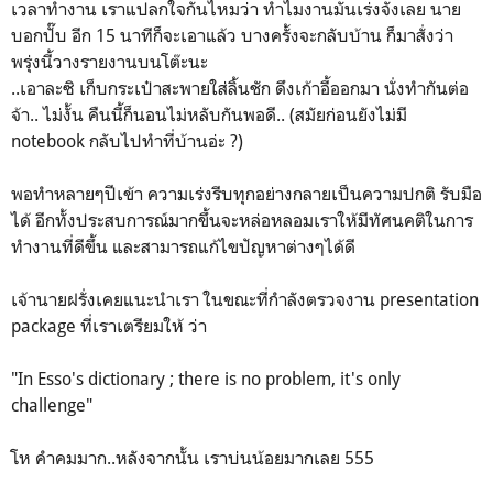
เวลาทำงาน เราแปลกใจกันไหมว่า ทำไมงานมันเร่งจังเลย นาย
บอกปั๊บ อีก 15 นาทีก็จะเอาแล้ว บางครั้งจะกลับบ้าน ก็มาสั่งว่า
พรุ่งนี้วางรายงานบนโต๊ะนะ
..เอาละซิ เก็บกระเป๋าสะพายใส่ลิ้นชัก ดึงเก้าอี้ออกมา นั่งทำกันต่อ
จ้า.. ไม่งั้น คืนนี้ก็นอนไม่หลับกันพอดี.. (สมัยก่อนยังไม่มี
notebook กลับไปทำที่บ้านอ่ะ ?)
พอทำหลายๆปีเข้า ความเร่งรีบทุกอย่างกลายเป็นความปกติ รับมือ
ได้ อีกทั้งประสบการณ์มากขึ้นจะหล่อหลอมเราให้มีทัศนคติในการ
ทำงานที่ดีขึ้น และสามารถแก้ไขปัญหาต่างๆได้ดี
เจ้านายฝรั่งเคยแนะนำเรา ในขณะที่กำลังตรวจงาน presentation
package ที่เราเตรียมให้ ว่า
"In Esso's dictionary ; there is no problem, it's only
challenge"
โห คำคมมาก..หลังจากนั้น เราบ่นน้อยมากเลย 555