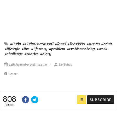
#บันทึก
#บันทึกประสบการณ์
#ไดอารี่
#ไดอารี่ชีวิต
#เยาวชน
#adult
#lifestyle
#live
#lifestory
#problem
#ProblemSolving
#work
#challenge
#Diaries
#diary
24th September 2018, 7:42 am
Noi Beleza
Report
808
SUBSCRIBE
VIEWS