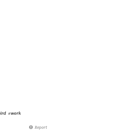
ird
#work
Report