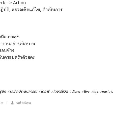
ck --> Action
ิบัติ, ตรวจเช็คแก้ไข, ดำเนินการ
างมีความสุข
.ทำงานอย่างเบิกบาน
รอบข้าง
กับครอบครัวด้วยค่ะ
ู้สึก
#บันทึกประสบการณ์
#ไดอารี่
#ไดอารี่ชีวิต
#diary
#live
#life
#early b
 am
Noi Beleza