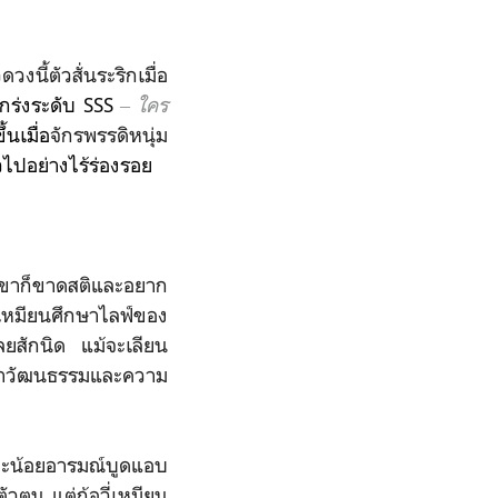
งนี้ตัวสั่นระริกเมื่อ
แกร่งระดับ SSS
‒ ใคร
ึ้นเมื่อ
จักรพรรดิหนุ่ม
ไปอย่างไร้ร่องรอย
็นเขาก็ขาดสติและอยาก
อวี่เหมียนศึกษาไลฟ์ของ
เลยสักนิด แม้จะเลียน
วว่าวัฒนธรรมและความ
มะน้อยอารมณ์บูดแอบ
วตน แต่กู้อวี่เหมียน