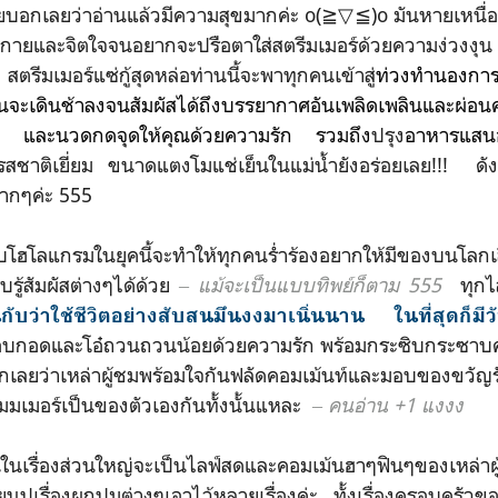
ยว่าอ่านแล้วมีความสุขมากค่ะ o(≧▽≦)o มันหายเหนื่อย ม
กายและจิตใจจนอยากจะปรือตาใส่สตรีมเมอร์ด้วยความง่วงงุน 555
ตรีมเมอร์แซ่กู้สุดหล่อท่านนี้จะพาทุกคนเข้าสู่
ท่วงทำนองการ
นจะเดินช้าลงจนสัมผัสได้ถึงบรรยากาศ
อันเพลิดเพลินและผ่อ
และนวดกดจุดให้คุณด้วยความรัก รวมถึง
ปรุง
อาหารแสนอ
สชาติเยี่ยม ขนาดแตงโมแช่เย็นในแม่น้ำยังอร่อยเลย!!! ดังนั้
ากๆค่ะ 555
ลแกรมในยุคนี้จะทำให้ทุกคนร่ำร้องอยากให้มีของบนโลกเส
บรู้สัมผัสต่างๆได้ด้วย
‒
แม้จะเป็นแบบทิพย์ก็ตาม 555
ทุกไลฟ
กับว่าใช้ชีวิตอย่างสับสนมึนงงมาเนิ่นนาน
ในที่สุดก็มี
โอบกอดและโอ๋ถวนถวนน้อยด้วยความรัก พร้อมกระซิบกระซา
เลยว่าเหล่าผู้ชมพร้อมใจกันฟลัดคอมเม้นท์และมอบของขวัญรั
มมเมอร์เป็นของตัวเองกันทั้งนั้นแหละ
‒ คนอ่าน +1 แงงง
ื่องส่วนใหญ่จะเป็นไลฟ์สดและคอมเม้นฮาๆฟินๆของเหล่า
ผ
ียนปูเรื่องผูกปมต่างๆเอาไว้หลายเรื่องค่ะ ทั้งเรื่องครอบคร