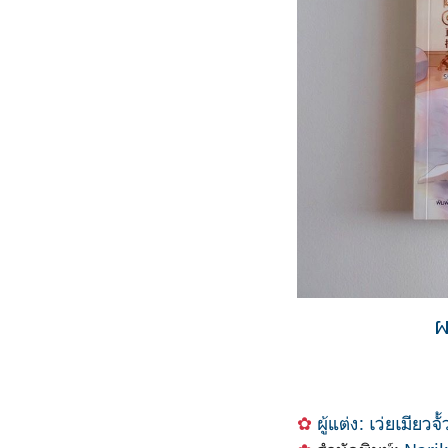
ผ
✿
ผู้แต่ง: เว่ย
เมียว