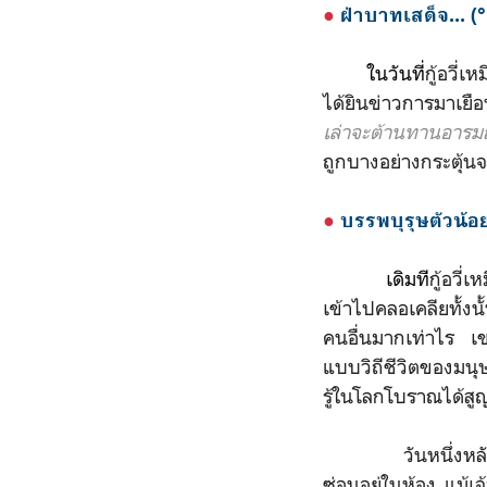
●
ฝ่าบาทเส
ด็จ...
(
ในวันที่
กู้อวี่
ได้ยินข่าวการมาเยื
เล่าจะต้านทานอาร
ถูกบางอย่างกระตุ้น
●
บรรพบุรุษตัวน้อ
เดิมที
กู้อวี่
เข้าไปคลอเคลียทั้งน
คนอื่นมากเท่าไร เขา
แบบวิถีชีวิตของมนุ
รู้ในโลกโบราณได้ส
วันหนึ่งหลังจากกู
ซ่อนอยู่ในห้อง แม้เ