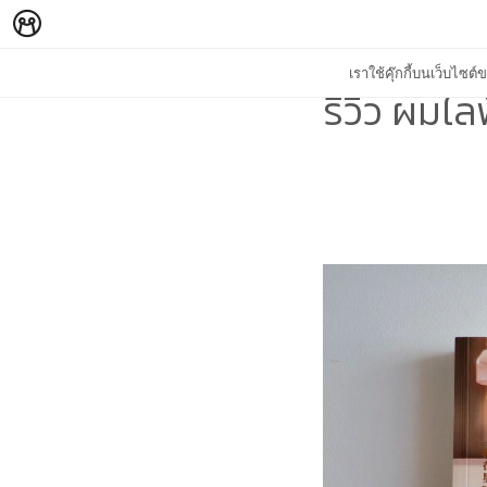
เราใช้คุ๊กกี้บนเว็บไซ
รีวิว ผมไล