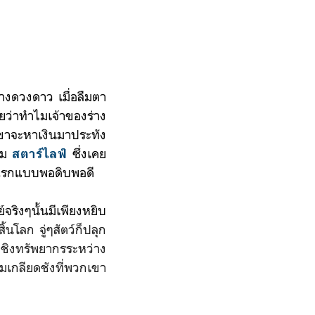
่างดวงดาว
เมื่อลืมตา
ัยว่าทำไมเจ้าของร่าง
ขา
จะหาเงินมาประทัง
์ม
ซึ่งเคย
สตาร์ไลฟ์
นแรกแบบพอดิบพอดี
์จริงๆนั้นมีเพียงหยิบ
นโลก จู่ๆสัตว์ก็ปลุก
งชิงทรัพยากรระหว่าง
ามเกลียดชังที่พวกเขา