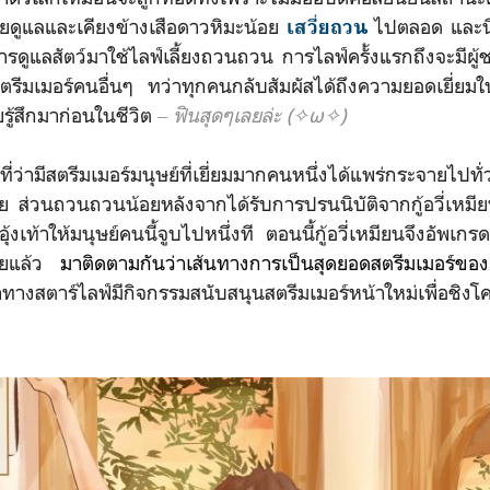
อยดูแลและเคียงข้างเสือดาวหิมะน้อย
ไปตลอด และนี่
เสวี่ยถวน
ดูแลสัตว์มาใช้ไลฟ์เลี้ยงถวนถวน การไลฟ์ครั้งแรกถึงจะมีผู้
ตรีมเมอร์คนอื่นๆ ทว่าทุกคนกลับสัมผัสได้ถึงความยอดเยี่ยมใน
ยรู้สึกมาก่อนในชีวิต
‒ ฟินสุดๆเลยล่ะ (✧ω✧)
สตรีมเมอร์มนุษย์ที่เยี่ยมมากคนหนึ่งได้แพร่กระจายไปทั่
 ส่วนถวนถวนน้อยหลังจากได้รับการปรนนิบัติจากกู้อวี่เหมีย
่นอุ้งเท้าให้มนุษย์คนนี้จูบไปหนึ่งที ตอนนี้กู้อวี่เหมียนจึงอ
้อยแล้ว
มาติดตามกันว่าเส้
นทางการเป็นสุดยอดสตรีมเมอร์ของ
งสตาร์ไลฟ์มีกิจกรรมสนับสนุนสตรีมเมอร์หน้าใหม่เพื่อชิงโค