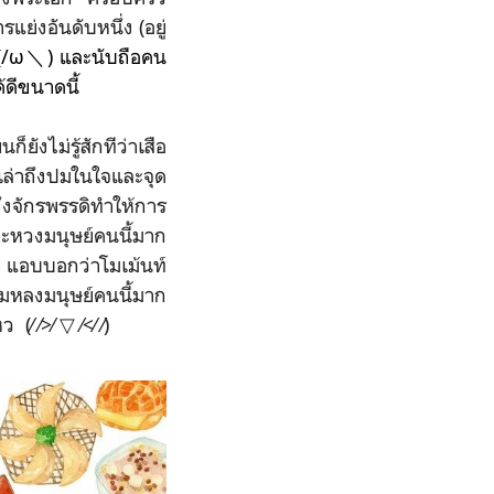
ย่งอันดับหนึ่ง (อยู่
(/ω＼) และนับถือคน
ดีขนาดนี้
ังไม่รู้สักทีว่าเสือ
เล่าถึงปมในใจและจุด
ึงจักรพรรดิทำให้การ
และหวงมนุษย์คนนี้มาก
55 แอบบอกว่าโมเม้นท์
่มหลงมนุษย์คนนี้มาก
⁄ ⁄>⁄ ▽ ⁄<⁄ ⁄)