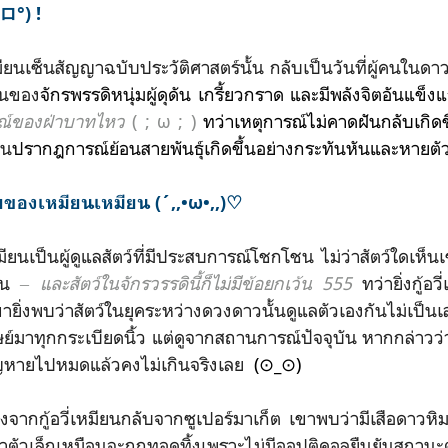
°ロ°) !
เหมียนเซ็นสัญญาฉบับประวัติศาสตร์นั้น กลับเป็นวันที่ผู้คนในดาวดว
อนของ
จักรพรรดิหนุ่มผู้ดุดัน
เกรี้ยวกราด
แล
ะ
มี
พลังจิตอันแข็ง
มณ์ของฝ่าบาทไหว
( ; ω ; )
ทว่าเหตุการณ์ไม่คาดฝัน
กลับ
เกิดข
จน
ปรากฎการณ์ย้อนสายพันธุ์
เกิด
ขึ้น
อย่างกระทันหันและหายตัว
ยของเหมียนเหมียน (´,,•ω•,,)♡
เหมียนเป็นผู้ดูแลสัตว์ที่มีประสบการณ์โชกโชน ไม่ว่าสัตว์ใดเห
ั้น
‒ และสัตว์ในจักรวรรดินี้ก็ไม่มีข้อยกเว้น 555
ทว่ายิ่งกู้
ยิ่งพบว่าสัตว์ในยุคระหว่างดวงดาวนั้นดูแลตัวเองกันไม่เป็น
ษย์มาทุกกระเบียดนิ้ว แต่ดูจากสถานการณ์ปัจจุบัน หากกล่า
ูญหายไปหมดแล้วคงไม่เกินจริงเลย
(⊙_⊙)
้อวี่เหมียนกลับจากซูเปอร์มาเก็ต เขาพบว่ามีเสือดาวหิ
จ้าตัวเล็กเหมือนจะถูกทอดทิ้งเพราะไม่มีออปติคอลยืนยันสถานะตั