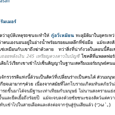
asaii
รีมเมอร์
ดว่า
อุบัติเหตุรถชนจะทำให้
ทะลุมิติมาใน
ยุคระหว
กู้อวี่เหมียน
ว่าตนเองนอนอยู่ในอ่างน้ำพร้อมรอยแผลลึกที่ข้อมือ แม้จะสงส
อแซ่เหมือนกับเขาถึงฆ่าตัวตาย ทว่าสิ่งที่น่ากังวลในตอนนี้คือเ
บถอยหลังเงิน 245 เหรียญดวงดาวใน
บัญชี
โชคดีที่
แพลตฟอร
งเดิมไว้เรียกเขาเข้าไปเซ็นสัญญา
ในฐานะสตรีมเมอร์มนุษย์ค
น
จักรวรรดิแห่งนี้ล้วนเป็นสัตว์ที่เปลี่ยนร่างเป็นคนได้ ส่วน
มนุษย
เกียจเอามากๆด้วย เนื่องจากสมัยที่
โลกโบราณเกิดมหันตภัยวันสิ้
รถขึ้นมาได้จนมีฐานะเท่าเทียมกับมนุษย์ ไม่นานสงครามแย่
ดขึ้นและยืดเยื้อถึงร้อยปี แม้จะจบลงด้วยชัยชนะของสัตว์แต่คว
ะทับเข้าไปในสายเลือดและส่งต่อจากรุ่นสู่รุ่นเสียแล้ว
(つω`｡)