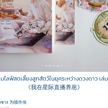
มไลฟ์สดเลี้ยงลูกสัตว์ในยุคระหว่างดวงดาว
เล่ม
《
我在星际直播养崽
》
จั้วชาง 为喵作伥