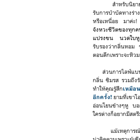
สำหรับนิยายบอกเล
รับการบำบัดทางร่าง
หรือเหนื่อย มาค่ะ! ส
จังหวะชีวิตของทุกค
แปรงขน นวดใบหู 
รับรองว่ากลิ่นหอม ร
ตอนดึกเพราะจะหิวม
ส่วนการไลฟ์แบบโฮโ
กลิ่น ชิมรส รวมถึงรั
ทำให้คุณรู้สึก
เหมือน
ยามที่เขา
อีกครั้ง!
อ่อนโยนข้างๆหู บอก
ใครต่างก็อยากมีสตรี
แม้เหตุการณ์ในเร
น่าติดตามเพราะผู้เข