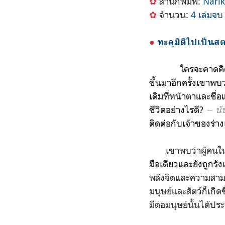
✿
สำนักพิมพ์:
Narik
✿
จำนวน:
4 เล่มจบ
●
ทะลุมิติไป
เป็นสต
ใครจะคาดคิ
ขึ้นมาอีกครั้งเขาพบ
เดิมที่หน้าตาและชื่
ชีวิตอย่างไรดี?
‒ นั
ติดต่อกับเจ้าของร่า
เขาพบว่าผู้คนใ
มือเดียวและยังถูกรัง
พลังจิตและความสามา
มนุษย์และสัตว์ก็เกิ
มีต่อมนุษย์นั้นได้ปร