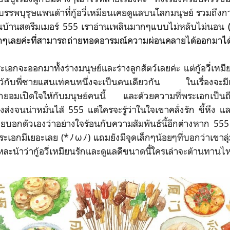
บรรพบุรุษแพนด้าที่กู้อวี่เหมียนเคยดูแลบนโลกมนุษย์ รวมถึงการแ
ในบ้านสตรีมเมอร์ 555 เราอ่านเพลินมากๆแบบไม่หลับไม่นอน
เลยค่ะที่สามารถถ่ายทอดอารมณ์ความผ่อนคลายได้ออกมาได้
กมาทั้งร่างมนุษย์และร่างลูกสัตว์เลยค่ะ แต่กู้อวี่เหมียนก็ย
ยงไว้กับพี่ชายแสนเท่คนหนึ่งจะเป็นคนเดียวกัน ในเรื่องจะมี
เอกยอมเปิดใจให้กับมนุษย์คนนี้ และด้วยความที่พระเอกเป็นถ
่งจนน่าหมั่นไส้ 555 แต่ใครจะรู้ว่าในใจเขาคลั่งรัก ขี้หึง 
คอยบอกตัวเองว่าอย่างใจร้อนกับความสัมพันธ์นี้อีกต่างหาก 5
เอกมีเยอะเลย (*ﾉωﾉ) แถมยังมีจุดเล็กๆน้อยๆที่บอกว่าเขาลุ
ละน้าว่ากู้อวี่เหมียนรักและดูแลดีขนาดนี้ใครเล่าจะต้านทานไหว (