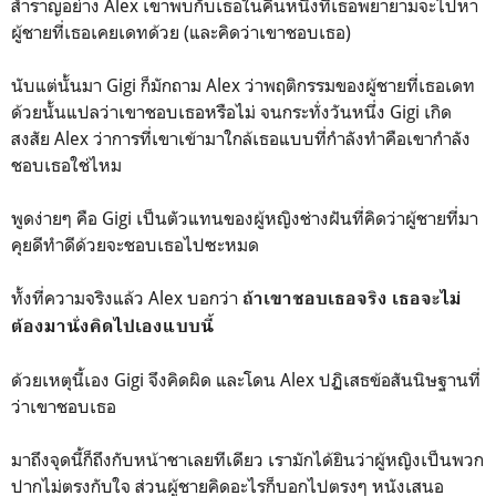
สำราญอย่าง Alex เขาพบกับเธอในคืนหนึ่งที่เธอพยายามจะไปหา
ผู้ชายที่เธอเคยเดทด้วย (และคิดว่าเขาชอบเธอ)
นับแต่นั้นมา Gigi ก็มักถาม Alex ว่าพฤติกรรมของผู้ชายที่เธอเดท
ด้วยนั้นแปลว่าเขาชอบเธอหรือไม่ จนกระทั่งวันหนึ่ง Gigi เกิด
สงสัย Alex ว่าการที่เขาเข้ามาใกล้เธอแบบที่กำลังทำคือเขากำลัง
ชอบเธอใช่ไหม
พูดง่ายๆ คือ Gigi เป็นตัวแทนของผู้หญิงช่างฝันที่คิดว่าผู้ชายที่มา
คุยดีทำดีด้วยจะชอบเธอไปซะหมด
ทั้งที่ความจริงแล้ว Alex บอกว่า
ถ้าเขาชอบเธอจริง เธอจะไม่
ต้องมานั่งคิดไปเองแบบนี้
ด้วยเหตุนี้เอง Gigi จึงคิดผิด และโดน Alex ปฏิเสธข้อสันนิษฐานที่
ว่าเขาชอบเธอ
มาถึงจุดนี้ก็ถึงกับหน้าชาเลยทีเดียว เรามักได้ยินว่าผู้หญิงเป็นพวก
ปากไม่ตรงกับใจ ส่วนผู้ชายคิดอะไรก็บอกไปตรงๆ หนังเสนอ