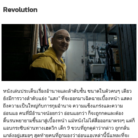
Revolution
หนังเล่นประเด็นเรื่องอำนาจและลำดับชั้น ขนาดในตัวคนๆ เดียว
ยังมีการวางลำดับแย่ง "แสง" ที่จะออกมาเฉิดฉายเบื้องหน้า แสดง
ถึงความเป็นใหญ่กับการกุมอำนาจ ความแข็งแกร่งและความ
อ่อนแอ คนที่มีอำนาจน้อยกว่า อ่อนแอกว่า ก็จะถูกกดและต้อง
ดิ้นรนพยายามขึ้นมาสู่เบื้องหน้า แม้หนังไม่ได้สื่อออกมาตรงๆ แต่ก็
แอบกระซิบผ่านทางเฮดวิก เด็ก 9 ขวบที่ถูกดุด่าว่ากล่าว ถูกกลั่น
แกล้งอยู่เสมอๆ สุดท้ายคนที่ถูกมองว่าอ่อนแอเหล่านี้นี่แหละที่จะ