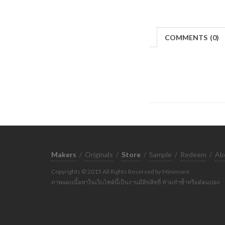
COMMENTS
(
0)
Makers
/
Originals
/
Store
/
Sample
/
Redeem
/
Ab
Copyrights © 2015 All Rights Reserved by Minimore
ภาพและเนื้อหาในเว็บไซต์นี้เป็นงานมีลิขสิทธิ์ ห้ามทำซ้ำหรือดัดแปลง