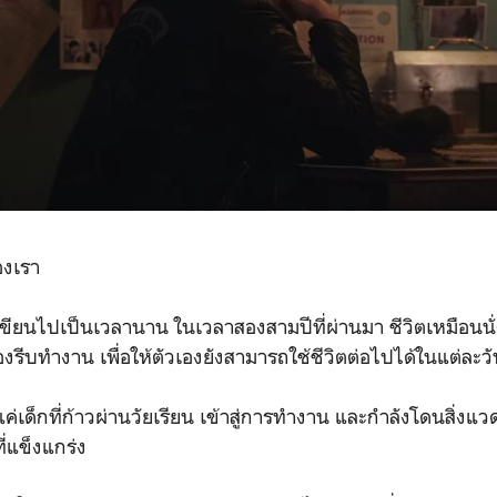
องเรา
ียนไปเป็นเวลานาน ในเวลาสองสามปีที่ผ่านมา ชีวิตเหมือนนั่
้องรีบทำงาน เพื่อให้ตัวเองยังสามารถใช้ชีวิตต่อไปได้ในแต่ละว
่เด็กที่ก้าวผ่านวัยเรียน เข้าสู่การทำงาน และกำลังโดนสิ่งแวดล
ี่แข็งแกร่ง