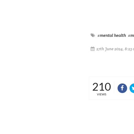
#mental health
#m
27th June 2024, 8:23
210
VIEWS