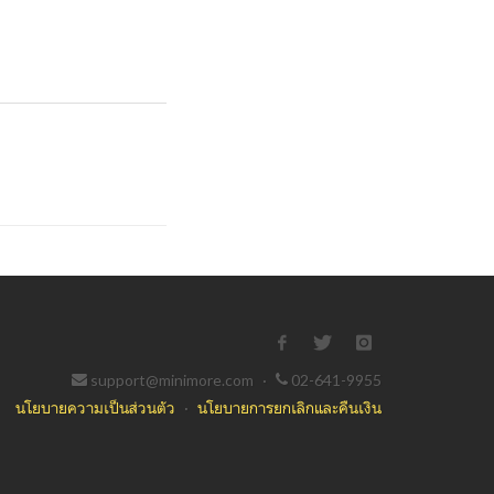
support@minimore.com
·
02-641-9955
นโยบายความเป็นส่วนตัว
·
นโยบายการยกเลิกและคืนเงิน