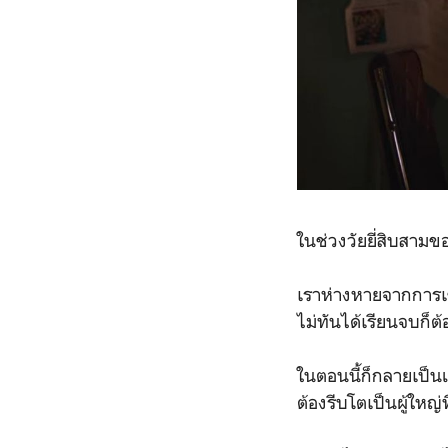
ในช่วงวัยยี่สิบสามข
เราห่างหายจากการเข
ไม่ทันได้เรียนจบก็ต
ในตอนนี้ก็กลายเป็นแค
ต้องรีบโตเป็นผู้ใหญ่ท