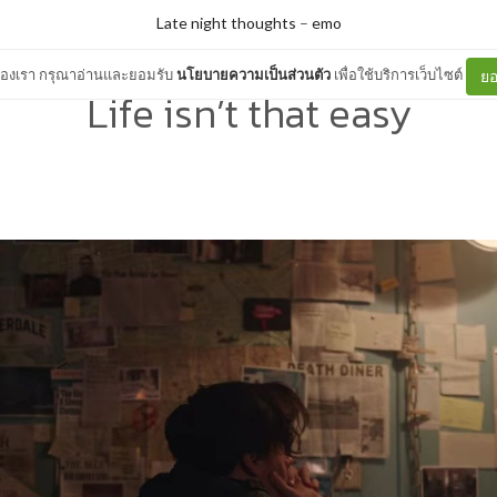
Late night thoughts
–
emo
ต์ของเรา กรุณาอ่านและยอมรับ
นโยบายความเป็นส่วนตัว
เพื่อใช้บริการเว็บไซต์
ยอ
Life isn’t that easy