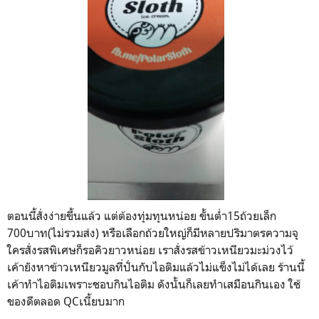
ตอนนี้สั่งง่ายขึ้นแล้ว แต่ต้องทุ่มทุนหน่อย ขั้นต่ำ15ถ้วยเล็ก
700บาท(ไม่รวมส่ง) หรือเลือกถ้วยใหญ่ก็มีหลายปริมาตรความจุ
ใครสั่งรสพิเศษก็รอคิวยาวหน่อย เราสั่งรสข้าวเหนียวมะม่วงไว้
เค้ายังหาข้าวเหนียวมูลที่ปั่นกับไอติมแล้วไม่แข็งไม่ได้เลย ร้านนี้
เค้าทำไอติมเพราะชอบกินไอติม ดังนั้นก็เลยทำเสมือนกินเอง ใช้
ของดีตลอด QCเนี้ยบมาก