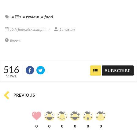
#รีวิว
# review
# food
10th June 2017, 2:44 pm
Lunaetan
Report
516
SUBSCRIBE
VIEWS
PREVIOUS
0
0
0
0
0
0