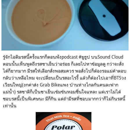
รู้จักไอติมรสนี้ครั้งแรกก็ตอนฟังpodcast #ยูธูป บนSound Cloud
ตอนนั้นเห็นพูดถึงรสชาเย็นว่าอร่อย ก็เลยไปหาข้อมูลดู กว่าจะสั่ง
ได้ก็ยากมาก มีรสให้เลือกสั่งพอสมควร พอสั่งไปก็ต้องรอแม่ค้าตอบ
กลับว่าเหลือไหม จะเปลี่ยนเป็นรสอะไรงี้ แล้วก็ต้องไปเอาที่BTSวง
เวียนใหญ่(งกค่าส่ง Grab Bikeแพง บ้านห่างไกลกันคนละฟาก
แม่น้ำ) รสชาติก็เป็นชาเย็นเข้มข้นหอมชื่นใจแหละ แต่เราไม่ได้
ชอบรสนี้เป็นพิเศษนะ มีก็กิน แต่ถ้ามีรสที่ชอบมากกว่าก็ไม่กินรสนี้
เท่านั้น