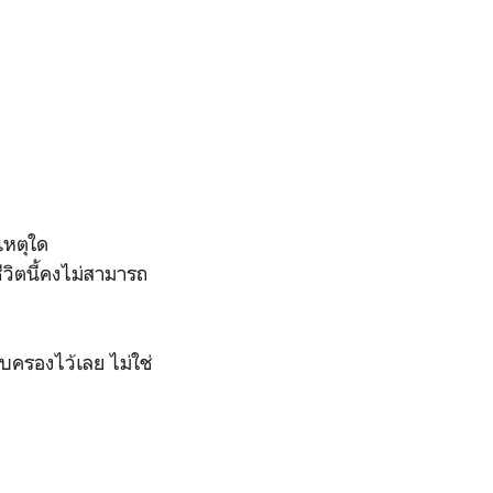
เหตุใด
ชีวิตนี้คงไม่สามารถ
บครองไว้เลย ไม่ใช่