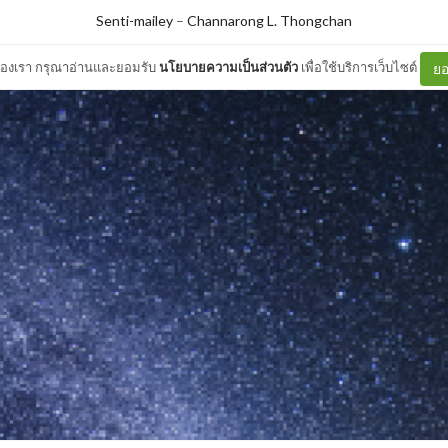
Senti-mailey
–
Channarong L. Thongchan
ต์ของเรา กรุณาอ่านและยอมรับ
นโยบายความเป็นส่วนตัว
เพื่อใช้บริการเว็บไซต์
ยอ