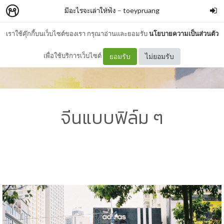
มีอะไรจะเล่าให้ฟัง
–
toeypruang
เราใช้คุ๊กกี้บนเว็บไซต์ของเรา กรุณาอ่านและยอมรับ
นโยบายความเป็นส่วนตัว
เพื่อใช้บริการเว็บไซต์
ยอมรับ
ไม่ยอมรับ
จีนแบบฟิล์ม ๆ