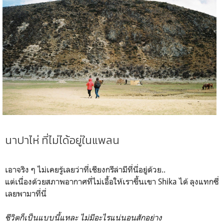
นาปาไห่ ที่ไม่ได้อยู่ในแพลน
เอาจริง ๆ ไม่เคยรู้เลยว่าที่เชียงกรีล่ามีที่นี่อยู่ด้วย..
แต่เนื่องด้วยสภาพอากาศที่ไม่เอื้อให้เราขึ้นเขา Shika ได้ ลุงแทกซี่
เลยพามาที่นี่
ชีวิตก็เป็นแบบนี้แหละ ไม่มีอะไรแน่นอนสักอย่าง