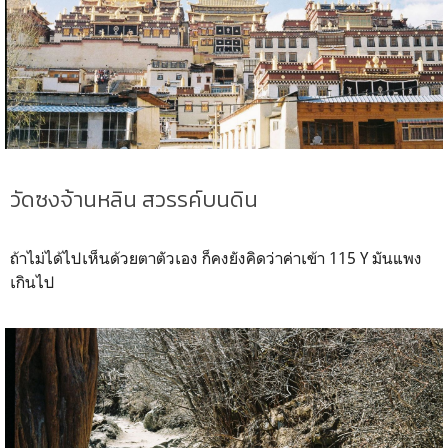
วัดซงจ้านหลิน สวรรค์บนดิน
ถ้าไม่ได้ไปเห็นด้วยตาตัวเอง ก็คงยังคิดว่าค่าเข้า 115 Y มันแพง
เกินไป