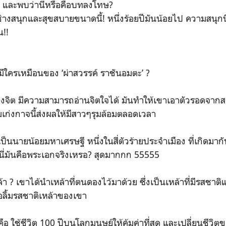
่’ และพบว่านี่หรือคือบทลงโทษ?
ช่างสนุกและสุขสบายขนาดนี้! หนึ่งร้อยปีมันน้อยไป ความสนุก
น!!
ม่มีใครเหมือนของ ‘ผ่าสวรรค์ ราชันอมตะ’ ?
งจิต มีความสามารถอ่านจิตใจได้ มันทำให้เขาเอาตัวรอดจาก
เก่งกาจนี้ส่งผลให้มีสาวๆรุมล้อมตลอดเวลา
็นนายน้อยมหาเศรษฐี หนึ่งในสี่ตัวร้ายประจำเมือง ที่เกิดมา
นี่มันคือพระเอกจริงเหรอ? สุดมากกก 55555
 ? เขาได้นำเหล้าที่ตนดองไว้มาด้วย ซึ่งเป็นเหล้าที่มีรสชาต
่อลิ้มรสชาติเหล้าของเขา
ือ ใช้ชีวิต 100 ปีบนโลกมนุษย์ให้คุ้มค่าที่สุด และเปลี่ยนชีวิต