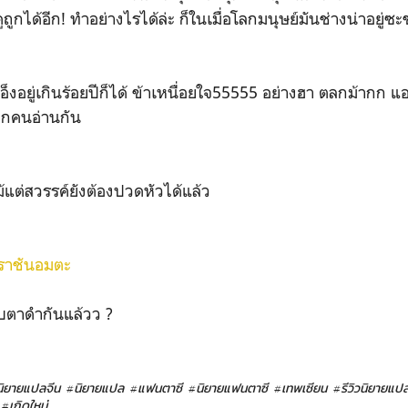
ดูถูกได้อีก! ทำอย่างไรได้ล่ะ ก็ในเมื่อโลกมนุษย์มันช่างน่าอยู่ซะ
อ็งอยู่เกินร้อยปีก็ได้ ข้าเหนื่อยใจ55555 อย่างฮา ตลกม้ากก แอ
ุกคนอ่านกัน
้แต่สวรรค์ยังต้องปวดหัวได้แล้ว
์ราชันอมตะ
บตาดำกันแล้วว ?
นิยายแปลจีน
#นิยายแปล
#แฟนตาซี
#นิยายแฟนตาซี
#เทพเซียน
#รีวิวนิยายแป
#เกิดใหม่