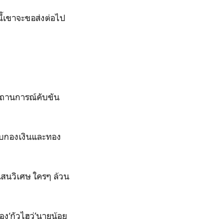
นี้เขาจะขอส่งต่อไป
สถานการณ์คับขัน
กับกองเงินและทอง
ิแสนวิเศษ ใครๆ ล้วน
ของ‘กัวไฮว่’นายน้อย