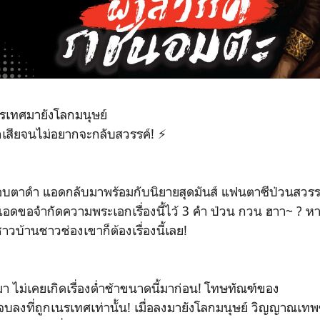
เนรเทศมายังโลกมนุษย์
กเสียจนไม่อยากจะกลับสวรรค์! ⚡
ขอบตาดำ แอดกลับมาพร้อมกับนิยายสุดมันส์ แฟนตาซีป่วนสวรรค์แ
แอดขอจำกัดความพระเอกเรื่องนี้ไว้ 3 คำ ป่วน กวน ฮาา~ ? ห
วบ้านชาวช่องเขาก็ต้องเรื่องนี้เลย!
า ไม่เคยเกิดเรื่องต่ำช้าขนาดนี้มาก่อน! โทษทัณฑ์ของ
ต้องจบลงที่ถูกเนรเทศเท่านั้น! เมื่อลงมายังโลกมนุษย์ วิญญาณ