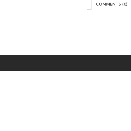
COMMENTS
(
0)
Makers
/
Originals
/
Store
/
Sample
/
Redeem
/
Ab
Copyrights © 2015 All Rights Reserved by Minimore
ภาพและเนื้อหาในเว็บไซต์นี้เป็นงานมีลิขสิทธิ์ ห้ามทำซ้ำหรือดัดแปลง