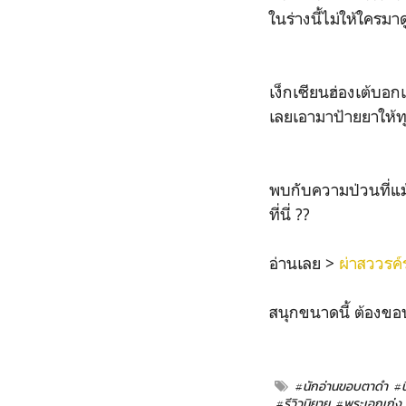
ในร่างนี้ไม่ให้ใครมา
เง็กเซียนฮ่องเต้บอกเ
เลยเอามาป้ายยาให้ท
พบกับความป่วนที่แม
ที่นี่ ??
อ่านเลย >
ผ่าสววรค
สนุกขนาดนี้ ต้องขอ
#นักอ่านขอบตาดำ
#
#รีวิวนิยาย
#พระเอกเก่ง