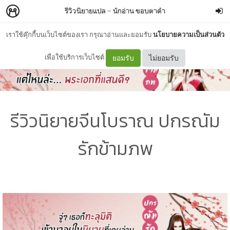
รีวิวนิยายแปล
–
นักอ่าน ขอบตาดำ
เราใช้คุ๊กกี้บนเว็บไซต์ของเรา กรุณาอ่านและยอมรับ
นโยบายความเป็นส่วนตัว
เพื่อใช้บริการเว็บไซต์
ยอมรับ
ไม่ยอมรับ
รีวิวนิยายจีนโบราณ ปกรณัม
รักข้ามภพ