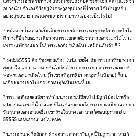
แต่ว่านางเอกก็เริ่มทำใจ แล้วก็เริ่มปลงกับสามีตัวเอง คิดในแง่ดีว่า
อย่างน้อยตัวเองก็ยังอยู่ในตระกูลขุนนางที่ร่ำรวย ได้เป็นฮูหยิน
อย่างสุขสบาย กะอีแค่ทนสามีรว้ายๆหน่อยจะเป็นไรไป!
? หลังจากนั้นนางก็เริ่มเมินพระเอกจ้า พระเอกพูดอะไร ทำอะไรไม่
ดี นางก็ยิ้มรับอย่างเดียว จนพระเอกสงสัยว่านางเอกจะมาไม้ไหน
เพราะแท้จริงแล้วนั้น! พระเอกก็มาเกิดใหม่เหมือนกันจ้า!!! ?
? งงล่ะสิ5555 คือเรื่องของเรื่อง ในนิยายดั้งเดิม พระเอกรักนางเอก
สุดหัวใจ แต่ว่านางเอกดันไม่รักดี ทรยศพระเอก จนพระเอกตาย!
พอพระเอกมาเกิดใหม่ (ในช่วงที่ฉู่เหลียนทะลุมาในนิยาย) ก็เลย
เกลียดนางเอกไปเลย! สาเหตุก็เป็นเช่นนี้แล
? พระเอกก็เลยสงสัยว่าทำไมนางเอกเปลี่ยนไป มีลูกไม้อะไรหรือ
เปล่า? แถมชาตินี้นางเอกก็ไม่ได้แกล้งสนใจพระเอกเหมือนแต่ก่อน
วันๆนางเอกเอาแต่ยิ้ม เขาร้ายใส่นางเอก นางก็ตอบสุภาพกลับ
55555 เล่นเอางง! งงไปหมด
? นางเอกนางก็ตล๊กกก ด้วยความอาหารในยุคนี้ไม่ถูกปาก นางก็