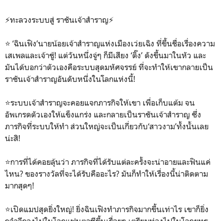
⚡ทะลวงระบบสู่ ราชันเจ้าสำราญ⚡
⭐ ‘ฉินเฟิง’นายน้อยเจ้าสำราญแห่งเมืองเว่ยเฉิง ที่ขึ้นชื่อเรื่องความ
เสเพลและเจ้าชู้! แต่วันหนึ่งจู่ๆ ก็มีเสียง ‘ติ๊ง’ ดังขึ้นมาในหัว และ
มันได้บอกว่าตัวเองคือระบบสุดมหัศจรรย์ ที่จะทำให้เขากลายเป็น
ราชันเจ้าสำราญอันดับหนึ่งในโลกแห่งนี้!
⭐ระบบเจ้าสำราญจะคอยแจกภารกิจให้เขา เพื่อเก็บแต้ม จน
อัพเกรดตัวเองให้แข็งแกร่ง และกลายเป็นราชันเจ้าสำราญ ซึ่ง
ภารกิจที่ระบบให้ทำ ส่วนใหญ่จะเป็นเกี่ยวกับ‘สาวงาม’ทั้งนั้นเลย
น่ะสิ!
⭐การที่ได้คอยลุ้นว่า ภารกิจที่ได้รับแต่ละครั้งจะน่าอายและฟินแค่
ไหน? ของรางวัลที่จะได้รับคืออะไร? มันก็ทำให้เรื่องนี้น่าติดตาม
มากสุดๆ!
⭐เปิดแมปสุดยิ่งใหญ่! ยิ่งฉินเฟิงทำภารกิจมากขึ้นเท่าไร เขาก็ยิ่ง
ถลำลึกลงไปในโลกแฟนตาซีขึ้นเรื่อยๆ เตรียมท่องไปในโลกยุทธ