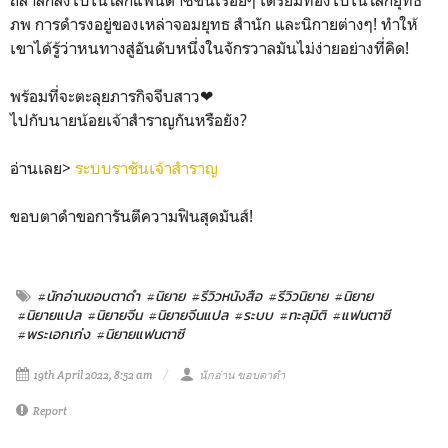
ภพ การดำรงอยู่ของเหล่าจอมยุทธ สำนัก และนิกายต่างๆ! ทำให้
เขาได้รู้ว่าหนทางสู่อันดับหนึ่งในจักรวาลมันไม่ง่ายอย่างที่คิด!
พร้อมที่จะตะลุยภารกิจจีบสาว❤
ไปกับนายน้อยเจ้าสำราญกันหรือยัง?
อ่านเลย>
ระบบราชันเจ้าสำราญ
ขอบตาดำขอการันตีความฟินสุดมันส์!
#นักอ่านขอบตาดำ
#นิยาย
#รีวิวหนังสือ
#รีวิวนิยาย
#นิยาย
#นิยายแปล
#นิยายจีน
#นิยายจีนแปล
#ระบบ
#ทะลุมิติ
#แฟนตาซี
#พระเอกเก่ง
#นิยายแฟนตาซี
19th April 2022, 8:52 am
นักอ่าน ขอบตาดำ
Report