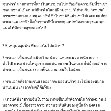
‘จุนห่าว’ นายทหารที่ตายในสนามรบไปพร้อมกับความลับที่ว่าเขา
‘ชอบผู้ชาย’ เมื่อทะลุมิติมาในโลกผู้ฝึกปราณ ก็ได้พบกับ ‘หานรุ่ย’
ภรรยาชายตรงสเปคสุดน่ารัก! ซึ่งในชาติที่แล้วเขาไม่เคยแม้แต่จะ
ชายตาแล เขาจึงตั้งมั่นว่าชาตินี้เขาจะดูแลปกป้องหานรุ่ยและลูก
แฝดให้มีความสุขตลอดไป!
? 5 เหตุผลสุดฟิน ที่พลาดไม่ได้แล้ว~ ?
? พระเอกเป็นคนดำเนินเรื่อง นับว่าแหวกแนวจากนิยายวาย
ทั่วไป! แหม ส่วนใหญ่เราเจอแต่นายเอกเป็นคนเล่าใช่มั้ยคะ? การ
ที่พระเอกเป็นคนบรรยายก็นับว่าน่าสนใจไม่น้อย
? พระเอกคลั่งรักซะจนแอดอยากจะมองบนรัวๆ อะไรมันจะขนาด
น้านนนน // เอาจริงๆก็คือฟิน?
? เทรนด์นิยายวายจีนโบราณ เทพเซียนกำลังภายในก็กำลังมานะ!
นอกจากจะมีเรื่องราวความหวานระดับสิบของคู่นี้แล้ว ยังสอด