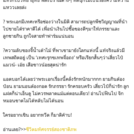
แทรกไปวิทยายุทธ์ พลังปราณต่างๆ ที่สนุกไม่เป็นรองความหวาน
แหววเลยล่ะ
? พระเอกมีเทศะหรือช่องว่างในมิติ สามารถปลูกพืชวิญญาณที่นำ
ไปขายได้ราคาดีได้ เพื่อนำเงินไปซื้อของดีๆมาให้ภรรยาและ
ลูกชายกิน ถูกใจสายทำฟาร์มแน่นอน
?ความลับของจี้น้ำเต้าไม้ ที่พาเขามายังโลกแห่งนี้ แท้จริงแล้วมี
เทพสถิตอยู่ เป็น ‘เทศะรุกขเทพจื่อถง’ หรือเรียกสั้นๆว่าเสี่ยวไป๋
แมวน้- เอ้ย เสือขาวน้อยสุดน่ารัก
แอดบอกได้เลยว่าพระเอกเรื่องนี้คลั่งรักหนักมากกก ยามกินต้อง
ป้อน ยามนอนต้องกอด รักภรรยา รักครอบครัว เสี่ยวไป๋ก็น่ารัก ลูก
แฝดก็น่าเอ็นดู ไม่ควรพลาดแม้แต่ตอนเดียว! อ่านไปฟินไป จิก
หมอนขาดไม่ได้หลับไม่ได้นอน
ใครอยากเขิน อยากหวีด ก็มาดิค้าบ!
อ่านเลย?>>
ชีวิตมหัศจรรย์สองชาติภพ