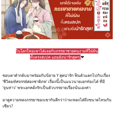
ในโลกใหม่เขาได้เจอกับภรรยาชายคนงามที่ใฝ่ฝัน
ทั้งตรงสเปค แถมยังน่ารักสุดๆ!
❤
ขอบตาดำกลับมาพร้อมกับนิยาย Y สุดน่ารัก ฟินตัวแตกไปกับเรื่อง
‘ชีวิตมหัศจรรย์สองชาติภพ’ เรื่องนี้เป็นแนวนายเอกท้องได้ ที่มี
‘จุนห่าว’ พระเอกคลั่งรักเป็นตัวบรรยายเรื่องนั่นเองค่า
มาดูความหลงภรรยาของเขากันดีกว่าว่าจะหลงได้ถึงขนาดไหนกัน
เชียว?