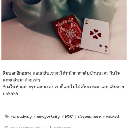
ลืมบอกอีกอย่าง ตอนกลับเราจะได้หน้ากากกลับบ้านนะคะ กับไพ่
แถมกลับมาด้วยเท่ๆ
ข้างในห้ามถ่ายรูปเลยนะคะ เราก็เลยไม่ได้เก็บภาพมาเลย เสียดาย
ย55555
#broadway
# newyorkcity
# NYC
# sleepnomore
# wicked
6th June 2017, 1:24 pm
nadnnaddy