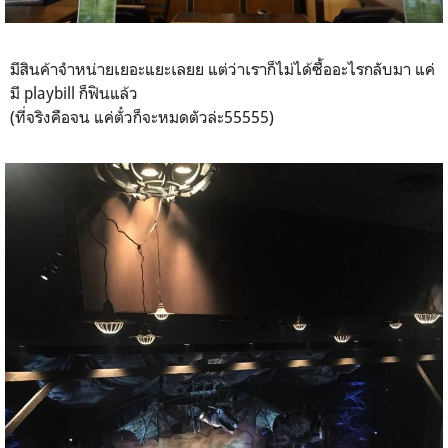
มีสินค้าจำหน่ายเยอะแยะเลยย แต่ว่าเราก็ไม่ได้ซื้ออะไรกลับมา แค่
มี playbill ก็ฟินแล้ว
(ที่จริงคือจน แค่ตั๋วก็จะหมดตัวล่ะ55555)