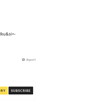
Hku&si=-
Report
ORY
SUBSCRIBE