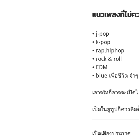
แนวเพลงที่ไม่ค
• j-pop
•
k-pop
• rap,
hiphop
• rock & roll
• EDM
• blue เพื่อชีวิต จ๋าๆ
เอาจริงก็อาจจะเปิดไ
เปิดในยูทูปก็ควรติด
เปิดเสียงประกาศ