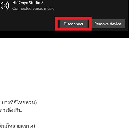
ง บางทีก็โหยหวน)
หวะดิ่งเกิน
 มันมีหลายแขนง)