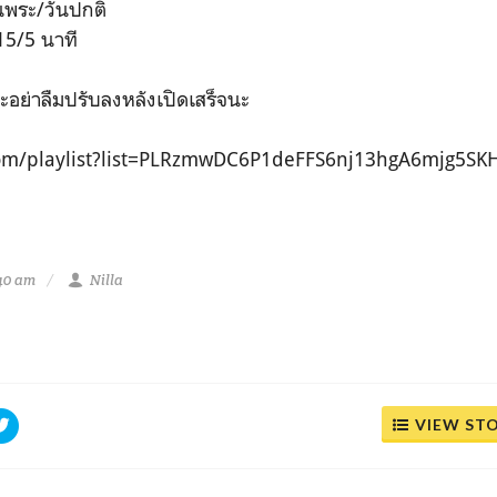
นพระ/วันปกติ
15/5 นาที
ะอย่าลืมปรับลงหลังเปิดเสร็จนะ
com/playlist?list=PLRzmwDC6P1deFFS6nj13hgA6mjg5SK
:40 am
Nilla
VIEW ST