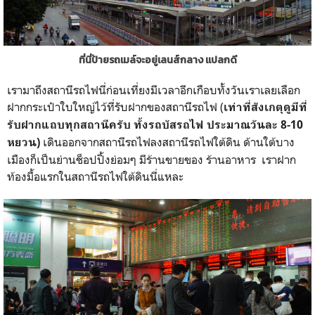
ที่นี่ป้ายรถเมล์จะอยู่เลนส์กลาง แปลกดี
เรามาถึงสถานีรถไฟนี่ก่อนเที่ยงมีเวลาอีกเกือบทั้งวันเราเลยเลือก
ฝากกระเป๋าใบใหญ่ไว้ที่รับฝากของสถานีรถไฟ (
เท่าที่สังเกตุดูมีที่
รับฝากแถบทุกสถานีครับ ทั้งรถบัสรถไฟ ประมาณวันละ 8-10
เดินออกจากสถานีรถไฟลงสถานีรถไฟใต้ดิน ด้านใต้บาง
หยวน)
เมืองก็เป็นย่านช็อปปิ้งย่อมๆ มีร้านขายของ ร้านอาหาร เราฝาก
ท้องมื้อแรกในสถานีรถไฟใต้ดินนี่แหละ