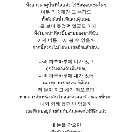
ทั้งแววตาคู่นั้นที่ใสแจ๋ว ไร้ซึ่งขอบเขตใดๆ
너무 익숙해진 그 촉감도
ทั้งสัมผัสนั้นที่แสนคุ้นเคย
나를 보며 웃었던 얼굴도 이제
ทั้งใบหน้าที่ส่งยิ้มยามมองมาที่ฉัน
이제 너를 다시 볼 수 없을까
จากนี้คงจะไม่ได้พบเธออีกแล้วสินะ
나의 하루하루에 니가 있고
ทุกวันของฉันมีเธออยู่
너의 하루하루에 내가 있어
และทุกวันของเธอก็มีฉัน
저 달이 지고 해가 떠오르면
หากดวงจันทร์ลาลับไปและดวงอาทิตย์ลอยขึ้นมา
나와 함께 했던 넌 없을까
เธอที่เคยอยู่ด้วยกันกับฉันคงจะไม่มีอีกแล้ว
내 눈을 감으면
เมื่อฉันหลับตาลง