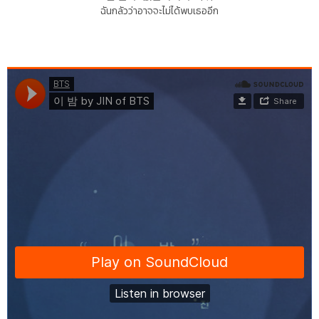
ฉันกลัวว่าอาจจะไม่ได้พบเธออีก