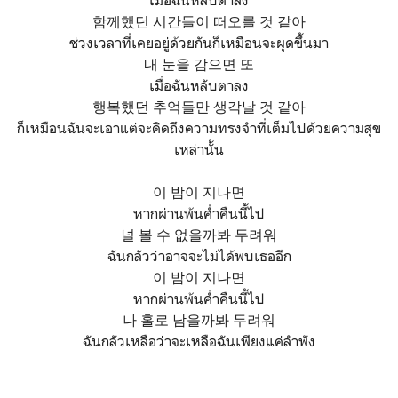
함께했던 시간들이 떠오를 것 같아
ช่วงเวลาที่เคยอยู่ด้วยกันก็เหมือนจะผุดขึ้นมา
내 눈을 감으면 또
เมื่อฉันหลับตาลง
행복했던 추억들만 생각날 것 같아
ก็เหมือนฉันจะเอาแต่จะคิดถึงความทรงจำที่เต็มไปด้วยความสุข
เหล่านั้น
이 밤이 지나면
หากผ่านพ้นค่ำคืนนี้ไป
널 볼 수 없을까봐 두려워
ฉันกลัวว่าอาจจะไม่ได้พบเธออีก
이 밤이 지나면
หากผ่านพ้นค่ำคืนนี้ไป
나 홀로 남을까봐 두려워
ฉันกลัวเหลือว่าจะเหลือฉันเพียงแค่ลำพัง