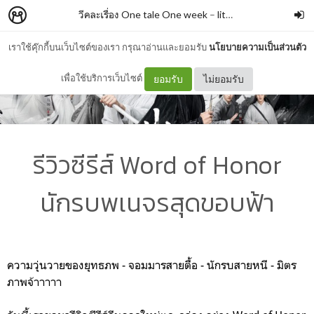
วีคละเรื่อง One tale One week
–
litta_ar
เราใช้คุ๊กกี้บนเว็บไซต์ของเรา กรุณาอ่านและยอมรับ
นโยบายความเป็นส่วนตัว
เพื่อใช้บริการเว็บไซต์
ยอมรับ
ไม่ยอมรับ
รีวิวซีรีส์ Word of Honor
นักรบพเนจรสุดขอบฟ้า
ความวุ่นวายของยุทธภพ - จอมมารสายตื้อ - นักรบสายหนี - มิตร
ภาพจ้าาาาา