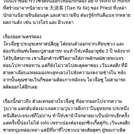
วันนี้เราขอมารีวิวซีรีส์จีนออกใหม่แกะกล่อง อย่าง Word of Honor
ที่สร้างมาจากนิยายวาย 天涯客 (Tian Ya Ke) ของ Priest ที่เหล่า
นักอ่านนิยายจีนย้อนยุค และสายวายจีน ต้องรู้จักกันดีแน่จากหลาย
ผลงานดัง เช่น นางโจร และ ลิ่วเหยา
เรื่องย่อตามครรลอง
โจวจื่อซู
ประมุขเคหาสน์สี่ฤดู ได้ถอนตัวออกจากเทียนซวง และ
ต้องรับทัณฑ์เจ็ดตะปูสามสารท จนทำให้เหลืออายุขัย 3 ปี หลังจาก
ได้รับอิสรภาพ เขาเลือกดำรงชีวิตภายใต้ภาพลักษณ์ชายพเนจร
ค่อนไปทางขอทาน แต่ก็ยังไม่วายไปสะดุดตาของ
เวินเคอสิง
ที่มี
สายตาเฉียบแหลมมองทะลุทะลวงไปยังความงดงามข้างใน หลัง
จากนั้นคุณชายเวินก็ขอตามติดเกาะหลังจน โจวจื่อซู ไม่สามารถ
สลัดออกได้อีกเลย
เรื่องนี้กล่าวถึง ตัวละครอย่างโจวจื่อซู ที่อยากออกไปจากความ
วุ่นวาย แต่กลับต้องมาเจอความวุ่นวายยิ่งกว่าในยุทธภพ ประหนึ่ง
หนีเสือปะจระเข้ก็ไม่ปาน ทำให้เขาจำใจกลายมาเป็นนักรบอีกครั้ง
แต่ครั้งนี้น้องไม่ได้ solo เพราะน้องต้องออกซิงเกิ้ลคู่กับ เวินเคอสิง
ชายหนุ่มหล่อเหลา แต่มีที่มาที่ไปชวนน่าสงสัยสุดๆ ผู้ขอเกาะติด