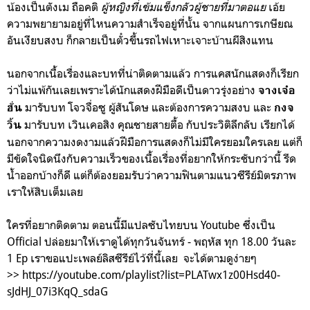
น้องเป็นตังเม ถือคติ
ผู้หญิงที่เข้มแข็งกลัวผู้ชายที่มาตอแย
เอ้ย
ความพยายามอยู่ที่ไหนความสำเร็จอยู่ที่นั้น จากแผนการเกษียณ
อันเงียบสงบ ก็กลายเป็นตั๋วขึ้นรถไฟเหาะเจาะบ้านผีสิงแทน
นอกจากเนื้่อเรื่องและบทที่น่าติดตามแล้ว การแคสนักแสดงก็เรียก
ว่าไม่แพ้กันเลยเพราะได้นักแสดงฝีมือดีเป็นดาวรุ่งอย่าง
จางเจ๋อ
มารับบท โจวจื่อซู ผู้สันโดษ และต้องการความสงบ และ
ฮั่น
กงจ
มารับบท เวินเคอสิง คุณชายสายตื้อ กับประวิติลึกลับ เรียกได้
วิ้น
นอกจากความงดงามแล้วฝีมือการแสดงก็ไม่มีใครยอมใครเลย แต่ก็
มีขัดใจนิดนึงกับความเร็วของเนื้อเรื่องที่อยากให้กระชับกว่านี้ รีด
น้ำออกบ้างก็ดี แต่ก็ต้องยอมรับว่าความฟินตามแนวซีรีย์มิตรภาพ
เราให้สิบเต็มเลย
ใครที่อยากติดตาม ตอนนี้มีแปลซับไทยบน Youtube ซึ่งเป็น
Official ปล่อยมาให้เราดูได้ทุกวันจันทร์ - พฤหัส ทุก 18.00 วันละ
1 Ep เราขอแปะเพลย์ลิสซีรีย์ไว้ที่นี้เลย จะได้ตามดูง่ายๆ
>> https://youtube.com/playlist?list=PLATwx1z00Hsd40-
sJdHJ_07i3KqQ_sdaG