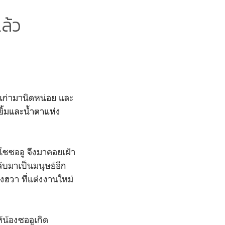
ล้ว
องเก่ามานิดหน่อย และ
ยยิ้มและน้ำตาแห่ง
 โชซออู จึงมาคอยเฝ้า
ลับมาเป็นมนุษย์อีก
ังฮวา ที่แต่งงานใหม่
้น้องซออูเกิด