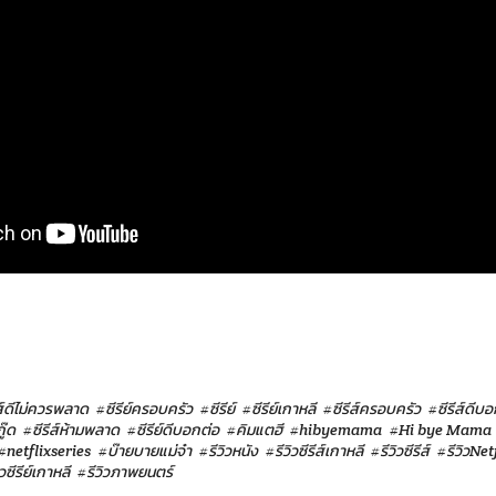
ส์ดีไม่ควรพลาด
#ซีรีย์ครอบครัว
#ซีรีย์
#ซีรีย์เกาหลี
#ซีรีส์ครอบครัว
#ซีรีส์ดีบ
ู๊ด
#ซีรีส์ห้ามพลาด
#ซีรีย์ดีบอกต่อ
#คิมแตฮี
#hibyemama
#Hi bye Mama
#netflixseries
#บ๊ายบายแม่จ๋า
#รีวิวหนัง
#รีวิวซีรีส์เกาหลี
#รีวิวซีรีส์
#รีวิวNet
ิวซีรีย์เกาหลี
#รีวิวภาพยนตร์