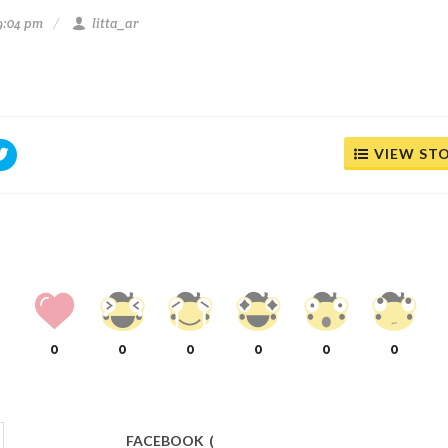
9:04 pm
litta_ar
VIEW ST
0
0
0
0
0
0
FACEBOOK
(