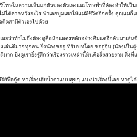
ริโทษในความเห็นแก่ตัวของตัวเองและโทษฟ้าที่ต้องทำให้เป็นแ
ไม่ได้คาดหวังอะไร ฟ้าเลยบูมเสกให้แม่มีชีวิตอีกครั้ง คุณแม่ก็
อดีตสามีตัวเองไปด้วย
้เลยว่าทำไมถึงต้องดูคือนักแสดงหลักอย่างคิมแตฮีกลับมาเล่นซีรี
กแสดงเล่นดีมากทุกคน ยิ่งน้องซออู ที่รับบทโดย
ซออูจิน (น้องเป็นผ
มาก ยิ่งดูเรายิ่งรู้สึกว่าเรื่องราวเหล่านี้มันคือสิ่งสวยงาม สิ่งท
ีรีย์ฟีลกู๊ด หาเรื่องเสียน้ำตาแบบสุขๆ แนะนำเรื่องนี้เลย หาดูได้ท