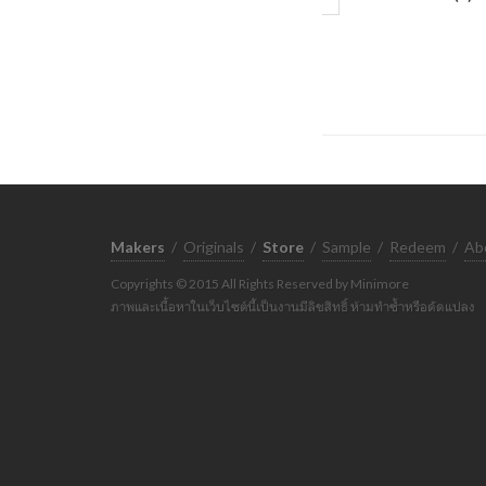
Makers
/
Originals
/
Store
/
Sample
/
Redeem
/
Ab
Copyrights © 2015 All Rights Reserved by Minimore
ภาพและเนื้อหาในเว็บไซต์นี้เป็นงานมีลิขสิทธิ์ ห้ามทำซ้ำหรือดัดแปลง