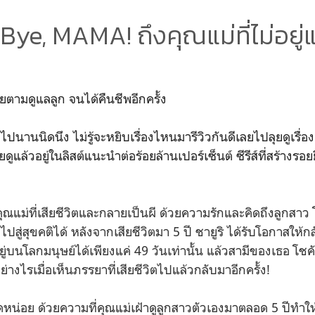
 Bye, MAMA! ถึงคุณแม่ที่ไม่อยู่แ
ตามดูแลลูก จนได้คืนชีพอีกครั้ง
ไปนานนิดนึง ไม่รู้จะหยิบเรื่องไหนมารีวิวกันดีเลยไปลุยดูเรื่
คยดูแล้วอยู่ในลิสต์แนะนำต่อร้อยล้านเปอร์เซ็นต์ ซีรีส์ที่สร้างรอ
 คุณแม่ที่เสียชีวิตและกลายเป็นผี ด้วยความรักและคิดถึงลูกสาว
สู่สุขคติได้ หลังจากเสียชีวิตมา 5 ปี ชายูริ ได้รับโอกาสให้ก
ู่บนโลกมนุษย์ได้เพียงแค่ 49 วันเท่านั้น แล้วสามีของเธอ โชค
างไรเมื่อเห็นภรรยาที่เสียชีวิตไปแล้วกลับมาอีกครั้ง!
หน่อย ด้วยความที่คุณแม่เฝ้าดูลูกสาวตัวเองมาตลอด 5 ปีทำให