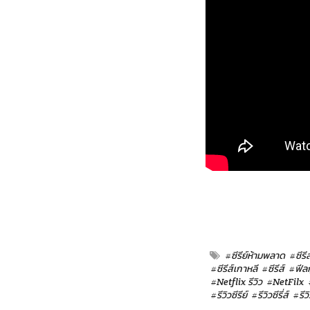
#ซีรีย์ห้ามพลาด
#ซีรี
#ซีรีส์เกาหลี
#ซีรีส์
#ฟีลก
#Netflix รีวิว
#NetFilx
#รีวิวซีรีย์
#รีวิวซีรี่ส์
#รีว