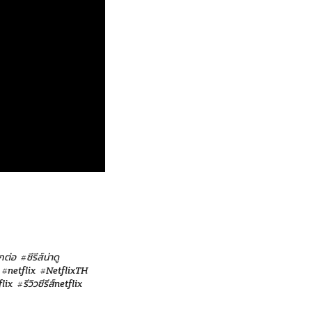
อกต่อ
#ซีรีส์น่าดู
#netflix
#NetflixTH
flix
#รีวิวซีรีส์netflix