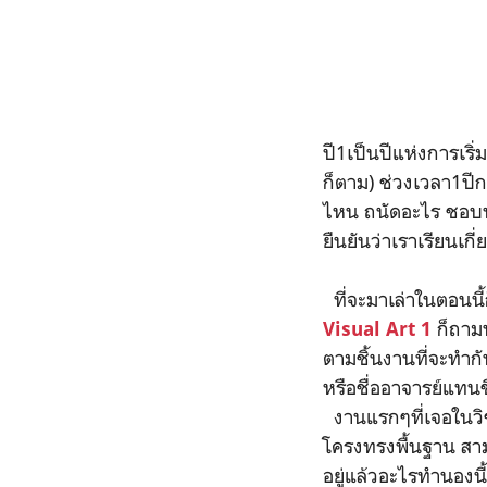
ปี1เป็นปีแห่งการเริ่
ก็ตาม) ช่วงเวลา1ปีกา
ไหน ถนัดอะไร ชอบหรื
ยืนยันว่าเราเรียนเกี
ที่จะมาเล่าในตอนนี้ก
ก็ถาม
Visual Art 1
ตามชิ้นงานที่จะทำกั
หรือชื่ออาจารย์แทนช
งานแรกๆที่เจอในวิชา
โครงทรงพื้นฐาน สามเ
อยู่แล้วอะไรทำนองนี