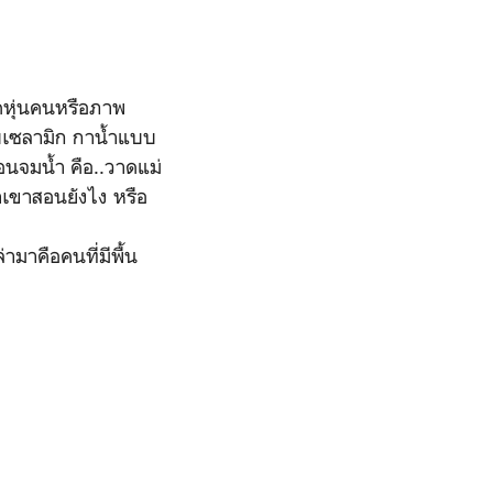
าดหุ่นคนหรือภาพ
บบเซลามิก กาน้ำแบบ
อนจมน้ำ คือ..วาดแม่
่าเขาสอนยังไง หรือ
มาคือคนที่มีพื้น