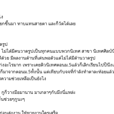
ไง
นสอยกขึ้นมา ทาบแทนสายตา และก็วัดได้เลย
าดรูป
ไม่ได้มีคนวาดรูปเป็นทุกคนแบบพวกนิเทศ สาขา นิเทศศิลป์นี่ห
ีด้วย มีผลงานด้านที่เด่นพอตัวแต่ไม่ได้มีด้านวาดรูป
ก่งอะไรมาก เพราะเคยติวนิเทศตอนม.5แล้วก็เลิกเรียนไปปีนึงเต
ก็มาจากตอนม.5ทั้งนั้น แต่เทียบกับจจที่กำลังทำตาละห้อยแล้ว
ารความช่วยเหลือเป็นยังไง
ึง กูก็วางมือมานาน มาเกลาๆกับมึงนี่แหล่ะ
ั้นช่วยๆกูนะๆ
่อนส่งงาน ให้ทายงานใครเสร็จ