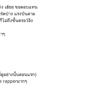
เก่ง เฮ้ยย ขอตอบแทน
อาร์ตบ้าง แรงบันดาล
ไม่ถึงขั้นดรอว์อิง
เบาๆ
่ดูอย่างนั้นตอนแรก)
บthe rapperมากๆ