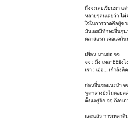
ถึงจะเคยเรียนมา แต
หลายๆคนเลยว่า
ไม่
ใจในการวาดคือผู้ชายห
มันเลยมีทักษะอื่นๆ
คลาสแรก เจอแจกันท
เพื่อน นามย่อ จจ
จจ : มึง เหลาEEยังไ
เรา : เอ่อ... (กำลังค
ก่อนอื่นขอแนะนำ จจ 
พูดกลางยังไม่ค่อยคล
ตั้งแต่รู้จัก จจ ก็ล
และแล้ว การเหลาดินส