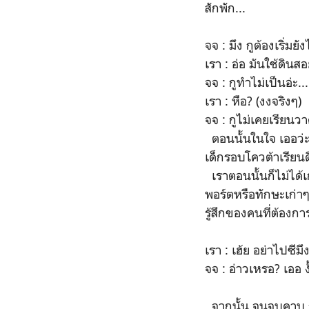
สักพัก...
จจ : มึง กูต้องเริ่มยัง
เรา : อ่อ มันใช้ดิ
จจ : กูทำไม่เป็นอ่ะ...
เรา : หือ? (งงจริงๆ)
จจ : กูไม่เคยเรียนว
ตอนนั้นในใจ เออว่ะ 
เด็กรอบโควต้าเรียนด
เราตอนนั้นก็ไม่ได้เ
พอร์ตหรือทักษะเก่าๆ
รู้สึกของคนที่ต้องก
เรา : เฮ้ย อย่าไปซีม
จจ : อ่าวเหรอ? เออ ง
จากนั้น จนจบคาบ ก