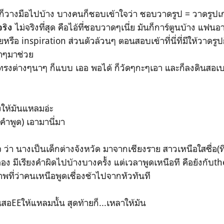
่ก็วางมือไปบ้าง บางคนก็ชอบเข้าใจว่า ชอบวาดรูป = วาดรูป
ไม่จริงที่สุด คือไอ้ที่ชอบวาดๆเนี่ย มันก็การ์ตูนบ้าง แฟน
จริง
รือ inspiration ส่วนตัวล้วนๆ ตอนสอบเข้าที่นี่ที่มีให้วาดรูปก็
นาๆมาช่วย
รงต่างๆนาๆ ก็แบบ เออ พอได้ ก็วัดๆกะๆเอา และก็ลงดินสอ
งให้มันแหลมอ่ะ
ิดคำพูด) เอามานี่มา
ว่า นางเป็นเด็กต่างจังหวัด มาจากเชียงราย สาวเหนือใสซื่อ(ที
่อง มีเรียงคำผิดไปบ้างบางครั้ง แต่เวลาพูดเหนือที คือยังกั
บภาพที่ว่าคนเหนือพูดเชื่องช้าไปจากหัวทันที
อEEให้แหลมนั้น สุดท้ายก็...เหลาให้มัน