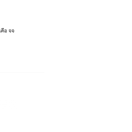
ันคือ จจ