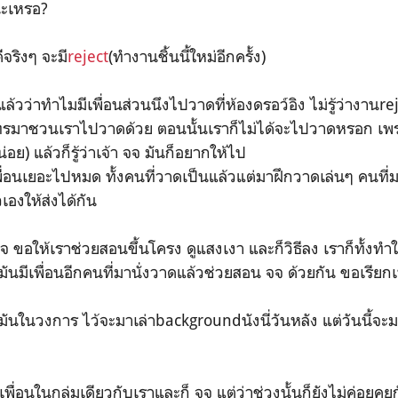
น่ะเหรอ?
ีจริงๆ จะมี
reject
(ทำงานชิ้นนี้ใหม่อีกครั้ง)
ล้วว่าทำไมมีเพื่อนส่วนนึงไปวาดที่ห้องดรอว์อิง ไม่รู้ว่างานr
ก็โทรมาชวนเราไปวาดด้วย ตอนนั้นเราก็ไม่ได้จะไปวาดหรอก เพร
อย) แล้วก็รู้ว่าเจ้า จจ มันก็อยากให้ไป
เพื่อนเยอะไปหมด ทั้งคนที่วาดเป็นแล้วแต่มาฝึกวาดเล่นๆ คนที่
ัวเองให้ส่งได้กัน
 จจ ขอให้เราช่วยสอนขึ้นโครง ดูแสงเงา และก็วิธีลง เราก็ทั้งทำ
้นมันมีเพื่อนอีกคนที่มานั่งวาดแล้วช่วยสอน จจ ด้วยกัน ขอเรีย
งมันในวงการ ไว้จะมาเล่าbackgroundนังนี่วันหลัง แต่วันนี้จะม
พื่อนในกลุ่มเดียวกับเราและก็ จจ แต่ว่าช่วงนั้นก็ยังไม่ค่อยคุย