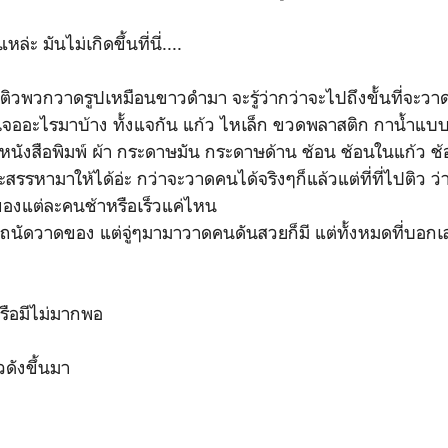
ล่ะ มันไม่เกิดขึ้นที่นี่....
นติวพวกวาดรูปเหมือนขาวดำมา จะรู้ว่ากว่าจะไปถึงขั้นที่จะว
เจออะไรมาบ้าง ทั้งแจกัน แก้ว ไหเล็ก ขวดพลาสติก กาน้ำแ
่อหนังสือพิมพ์ ผ้า กระดาษมัน กระดาษด้าน ช้อน ช้อนในแก้ว ช้
จะสรรหามาให้ได้อ่ะ กว่าจะวาดคนได้จริงๆก็แล้วแต่ที่ที่ไปติว ว
งแต่ละคนช้าหรือเร็วแค่ไหน
นัดวาดของ แต่จู่ๆมามาวาดคนดันสวยก็มี แต่ทั้งหมดที่บอกเล่า
รือมีไม่มากพอ
วดังขึ้นมา