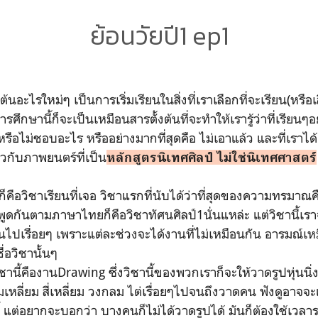
ย้อนวัยปี1 ep1
มต้นอะไรใหม่ๆ เป็นการเริ่มเรียนในสิ่งที่เราเลือกที่จะเรียน(หรื
รศึกษานี้ก็จะเป็นเหมือนสารตั้งต้นที่จะทำให้เรารู้ว่าที่เรียนๆ
อไม่ชอบอะไร หรืออย่างมากที่สุดคือ ไม่เอาแล้ว และที่เราได
่ยวกับภาพยนตร์ที่เป็น
หลักสูตรนิเทศศิลป์ ไม่ใช่นิเทศศาสตร์
็คือวิชาเรียนที่เจอ วิชาแรกที่นับได้ว่าที่สุดของความทรมาณคือว
พูดกันตามภาษาไทยก็คือวิชาทัศนศิลป์1นั่นแหล่ะ แต่วิชานี้เรา
นไปเรื่อยๆ เพราะแต่ละช่วงจะได้งานที่ไม่เหมือนกัน อารมณ์เห
ื่อวิชานั้นๆ
นี้คืองานDrawing ซึ่งวิชานี้ของพวกเราก็จะให้วาดรูปหุ่นนิ่งนั
หลี่ยม สี่เหลี่ยม วงกลม ไต่เรื่อยๆไปจนถึงวาดคน ฟังดูอาจจ
้ แต่อยากจะบอกว่า บางคนก็ไม่ได้วาดรูปได้ มันก็ต้องใช้เวลาร