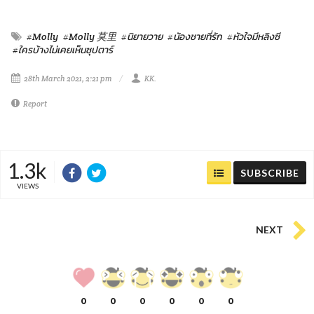
#Molly
#Molly 莫里
#นิยายวาย
#นัองชายที่รัก
#หัวใจมีหลิงซี
#ใครบ้างไม่เคยเห็นซุปตาร์
28th March 2021, 2:21 pm
KK.
Report
1.3k
SUBSCRIBE
VIEWS
NEXT
0
0
0
0
0
0