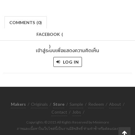
COMMENTS
(
0)
FACEBOOK
(
)
เข้าสู่ระบบเพื่อแสดงความคิดเห็น
LOG IN
Makers
/
Originals
/
Store
/
Sample
/
Redeem
/
About
/
Contact
/
Jobs
/
Copyrights © 2015 All Rights Reserved by Minimore
ภาพและเนื้อหาในเว็บไซต์นี้เป็นงานมีลิขสิทธิ์ ห้ามทำซ้ำหรือดัดแปลง