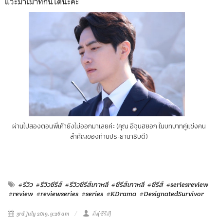
แวะมาเม้าท์กันได้นะคะ
ผ่านไปสองตอนพี่เค้ายังไม่ออกมาเลยค่ะ (คุณ อีจุนฮยอก ในบทบาทคู่แข่งคน
สำคัญของท่านประธานาธิบดี)
#รีวิว
#รีวิวซีรีส์
#รีวิวซีรีส์เกาหลี
#ซีรีส์เกาหลี
#ซีรีส์
#seriesreview
#review
#reviewseries
#series
#KDrama
#DesignatedSurvivor
3rd July 2019, 9:26 am
ติ่ง(ซีรีส์)