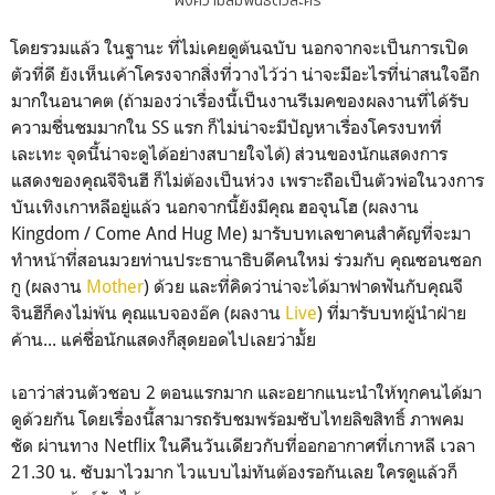
โดยรวมแล้ว ในฐานะ ที่ไม่เคยดูต้นฉบับ นอกจากจะเป็นการเปิด
ตัวที่ดี ยังเห็นเค้าโครงจากสิ่งที่วางไว้ว่า น่าจะมีอะไรที่น่าสนใจอีก
มากในอนาคต (ถ้ามองว่าเรื่องนี้เป็นงานรีเมคของผลงานที่ได้รับ
ความชื่นชมมากใน SS แรก ก็ไม่น่าจะมีปัญหาเรื่องโครงบทที่
เละเทะ จุดนี้น่าจะดูได้อย่างสบายใจได้) ส่วนของนักแสดงการ
แสดงของคุณจีจินฮี ก็ไม่ต้องเป็นห่วง เพราะถือเป็นตัวพ่อในวงการ
บันเทิงเกาหลีอยู่แล้ว นอกจากนี้ยังมีคุณ ฮอจุนโฮ (ผลงาน
Kingdom / Come And Hug Me) มารับบทเลขาคนสำคัญที่จะมา
ทำหน้าที่สอนมวยท่านประธานาธิบดีคนใหม่ ร่วมกับ คุณซอนซอก
กู (ผลงาน
Mother
) ด้วย และที่คิดว่าน่าจะได้มาฟาดฟันกับคุณจี
จินฮีก็คงไม่พ้น คุณแบจองอ๊ค (ผลงาน
Live
) ที่มารับบทผู้นำฝ่าย
ค้าน... แค่ชื่อนักแสดงก็สุดยอดไปเลยว่ามั้ย
เอาว่าส่วนตัวชอบ 2 ตอนแรกมาก และอยากแนะนำให้ทุกคนได้มา
ดูด้วยกัน โดยเรื่องนี้สามารถรับชมพร้อมซับไทยลิขสิทธิ์ ภาพคม
ชัด ผ่านทาง Netflix ในคืนวันเดียวกับที่ออกอากาศที่เกาหลี เวลา
21.30 น. ซับมาไวมาก ไวแบบไม่ทันต้องรอกันเลย ใครดูแล้วก็