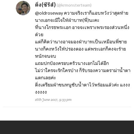
ติ่ง(ซีรีส์)
(@krmonsterteam)
@oldroseway
ความจริงเราก็แอบหวังว่าสุดท้าย
นางเอกจะมีใจให้ฝ่าบาท(พี่)นะคะ
ที่นางโกรธพระเอก อาจจะเพราะพระรองส่วนหนึ่ง
ด้วย
แต่ก็คิดว่านางอาจมองฝ่าบาทเป็นเหมือนพี่ชาย
นางก็คงหวังให้ปรองดอง แต่พระเอกก็คงจะร้าย
หนักจนจบ
แถมปกป้องครอบครัวนางเอกไม่ได้อีก
ไม่ว่าใครจะรักใครบ้าง ก็รับรองความดราม่าน้ำตา
แตกเลยค่ะ
ติ่งเตรียมผ้าขนหนูซับน้ำตาไว้พร้อมแล้วค่ะ แงงง
งงงงง
16th June 2017, 9:33 pm