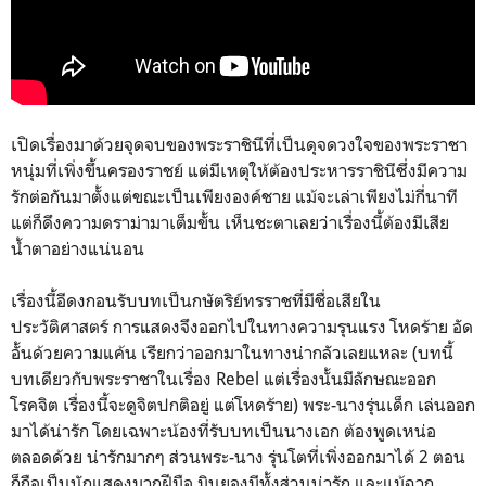
เปิดเรื่องมาด้วยจุดจบของพระราชินีที่เป็นดุจดวงใจของพระราชา
หนุ่มที่เพิ่งขึ้นครองราชย์ แต่มีเหตุให้ต้องประหารราชินีซึ่งมีความ
รักต่อกันมาตั้งแต่ขณะเป็นเพียงองค์ชาย แม้จะเล่าเพียงไม่กี่นาที
แต่ก็ดึงความดราม่ามาเต็มขั้น เห็นชะตาเลยว่าเรื่องนี้ต้องมีเสีย
น้ำตาอย่างแน่นอน
เรื่องนี้อีดงกอนรับบทเป็นกษัตริย์ทรราชที่มีชื่อเสียใน
ประวัติศาสตร์ การแสดงจึงออกไปในทางความรุนแรง โหดร้าย อัด
อั้นด้วยความแค้น เรียกว่าออกมาในทางน่ากลัวเลยแหละ (บทนี้
บทเดียวกับพระราชาในเรื่อง Rebel แต่เรื่องนั้นมีลักษณะออก
โรคจิต เรื่องนี้จะดูจิตปกติอยู่ แต่โหดร้าย) พระ-นางรุ่นเด็ก เล่นออก
มาได้น่ารัก โดยเฉพาะน้องที่รับบทเป็นนางเอก ต้องพูดเหน่อ
ตลอดด้วย น่ารักมากๆ ส่วนพระ-นาง รุ่นโตที่เพิ่งออกมาได้ 2 ตอน
ก็ถือเป็นนักแสดงมากฝีมือ มินยองมีทั้งส่วนน่ารัก และแม้ฉาก