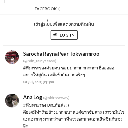
FACEBOOK
(
)
เข้าสู่ระบบเพื่อแสดงความคิดเห็น
LOG IN
Sarocha RaynaPear Tokwarmroo
(@rain_rainyseaso)
#ทีมพระรองด้วยคน ชอบมากกกกกกกกก ฮือออออ
อยากให้คู่กัน เคมีเข้ากันมากจริงๆ
1st July 2017, 5:31 pm
Ana Log
(@oldroseway)
#ทีมพระรอง เช่นกันค่ะ :)
คือเคมีทำร้ายล้างมาก ขนาดแค่ฉากจับคาง เราว่ามันโร
แมนมากๆ มากกว่าฉากที่พระเอกนางเอกเลิฟซีนกันซะ
อีก