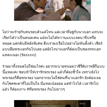
ไม่ว่าจะร้ายกับคนรอบตัวแค่ไหน แต่เวลาที่อยู่กับนางเอก แทบจะ
เรียกได้ว่าเป็นคนละคน แม้จะไม่ได้หวานแบบเจตนาจีบหรือ
หยอด แต่กลับมีพลังพิเศษ ดึงเราลงเรือไปอย่างไม่ทันตั้งตัว เชียร์
แบบลืมพระเอกกันไปเลย แต่ยังไงนางเอกก็ต้องเป็นของพระเอก
แหละเนอะ (ร้องงงงง)
ร่ายมาทั้งหมดไม่ใช่อะไรค่ะ อยากระบายหน่อยว่าซีรี่ส์เกาหลีก็แบบ
นี้แหละค่ะ ชอบทำให้เรารักพระรอง แล้วก็ต้องช้ำใจ เพราะยังไง
พระรองก็คือพระรอง นอกจากจะไม่ใช่คนที่นางเอกรัก ยังต้องเจอ
กับโชคชะตาที่ไม่เป็นใจ นี่แหละน้ออออ แต่ทำไงได้ เวลารักไป
แล้ว ก็ต้องเกาะ #ทีมพระรอง กันไปยาวๆ