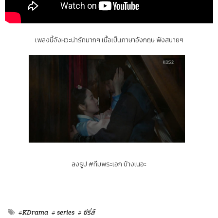
เพลงนี้จังหวะน่ารักมากๆ เนื้อเป็นภาษาอังกฤษ ฟังสบายๆ
ลงรูป #ทีมพระเอก บ้างเนอะ
#KDrama
# series
# ซีรี่ส์