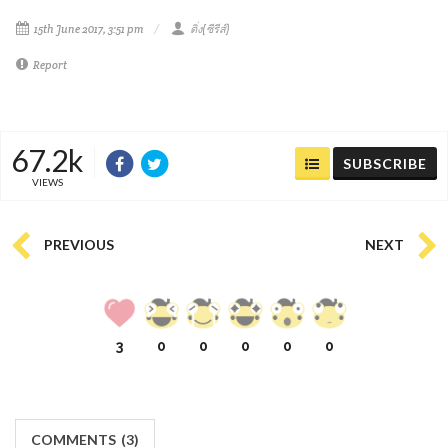
15th June 2017, 3:51 pm
ติ่ง(ซีรีส์)
Report
67.2k
SUBSCRIBE
VIEWS
PREVIOUS
NEXT
3
0
0
0
0
0
COMMENTS
(
3)