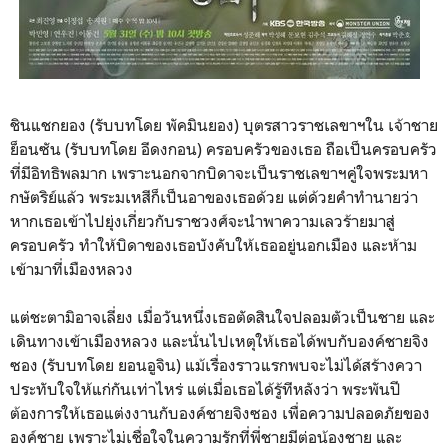
ชินแชกยอง (รับบทโดย พัคมินยอง) บุตรสาวราชเลขาฯใน เจ้าชาย
ย็อนซัน (รับบทโดย อีดงกอน) ครอบครัวของเธอ ถือเป็นครอบครัว
ที่มีอิทธิพลมาก เพราะนอกจากบิดาจะเป็นราชเลขาฯคู่ใจพระมหา
กษัตริย์แล้ว พระมเหสีก็เป็นอาของเธอด้วย แต่ด้วยคำทำนายว่า
หากเธอเข้าไปยุ่งเกี่ยวกับราชวงศ์จะนำพาความเลวร้ายมาสู่
ครอบครัว ทำให้บิดาของเธอบังคับให้เธออยู่นอกเมือง และห้าม
เข้ามาที่เมืองหลวง
แต่ชะตามิอาจเลี่ยง เมื่อวันหนึ่งเธอตัดสินใจปลอมตัวเป็นชาย และ
เดินทางเข้าเมืองหลวง และนั่นไปเหตุให้เธอได้พบกับองค์ชายจิง
ซอง (รับบทโดย ยอนอูจิน) แม้เรื่องราวแรกพบจะไม่ได้สร้างควา
ประทับใจให้แก่กันเท่าไหร่ แต่เมื่อเธอได้รู้ทีหลังว่า พระพันปี
ต้องการให้เธอแต่งงานกับองค์ชายจิงซอง เพื่อความปลอดภัยของ
องค์ชาย เพราะไม่เชื่อใจในความรักที่พี่ชายมีต่อน้องชาย และ