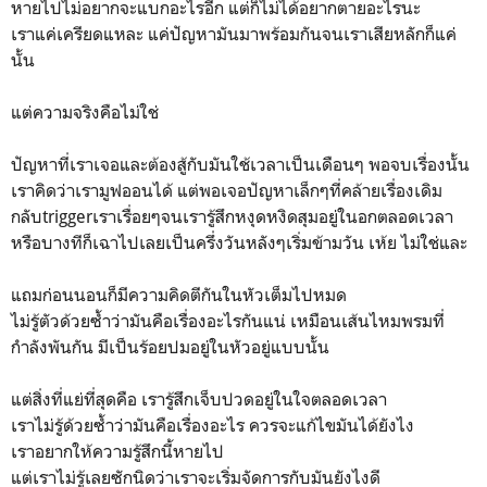
หายไปไม่อยากจะแบกอะไรอีก แต่ก็ไม่ได้อยากตายอะไรนะ
เราแค่เครียดแหละ แค่ปัญหามันมาพร้อมกันจนเราเสียหลักก็แค่
นั้น
แต่ความจริงคือไม่ใช่
ปัญหาที่เราเจอและต้องสู้กับมันใช้เวลาเป็นเดือนๆ พอจบเรื่องนั้น
เราคิดว่าเรามูฟออนได้ แต่พอเจอปัญหาเล็กๆที่คล้ายเรื่องเดิม
กลับtriggerเราเรื่อยๆจนเรารู้สึกหงุดหงิดสุมอยู่ในอกตลอดเวลา
หรือบางทีก็เฉาไปเลยเป็นครึ่งวันหลังๆเริ่มข้ามวัน เห้ย ไม่ใช่และ
แถมก่อนนอนก็มีความคิดตีกันในหัวเต็มไปหมด
ไม่รู้ตัวด้วยซ้ำว่ามันคือเรื่องอะไรกันแน่ เหมือนเส้นไหมพรมที่
กำลังพันกัน มีเป็นร้อยปมอยู่ในหัวอยู่แบบนั้น
แต่สิ่งที่แย่ที่สุดคือ เรารู้สึกเจ็บปวดอยู่ในใจตลอดเวลา
เราไม่รู้ด้วยซ้ำว่ามันคือเรื่องอะไร ควรจะแก้ไขมันได้ยังไง
เราอยากให้ความรู้สึกนี้หายไป
แต่เราไม่รู้เลยซักนิดว่าเราจะเริ่มจัดการกับมันยังไงดี