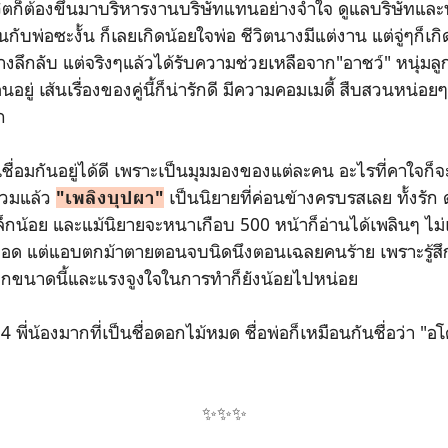
ีวิตก็ต้องขึ้นมาบริหารงานบริษัทแทนอย่างจำใจ ดูแลบริษัทแล
ับพ่อซะงั้น ก็เลยเกิดน้อยใจพ่อ ชีวิตนางมีแต่งาน แต่จู่ๆก็เกิ
งลึกลับ แต่จริงๆแล้วได้รับความช่วยเหลือจาก"อาชว์" หนุ่มลูกคร
ยู่ เส้นเรื่องของคู่นี้ก็น่ารักดี มีความคอมเมดี้ สืบสวนหน่อยๆ
ก
ุดเชื่อมกันอยู่ได้ดี เพราะเป็นมุมมองของแต่ละคน อะไรที่คาใจ
รวมแล้ว
เป็นนิยายที่ค่อนข้างครบรสเลย ทั้งรัก
"เพลิงบุปผา"
็กน้อย และแม้นิยายจะหนาเกือบ 500 หน้าก็อ่านได้เพลินๆ ไม่เ
มตลอด แต่แอบตกม้าตายตอนจบนิดนึงตอนเฉลยคนร้าย เพราะรู้สึก
มากขนาดนี้และแรงจูงใจในการทำก็ยังน้อยไปหน่อย
 พี่น้องมากที่เป็นชื่อดอกไม้หมด ชื่อพ่อก็เหมือนกันชื่อว่า "อโ
✨✨✨