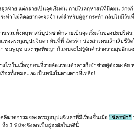
ิ่งสุดท้าย แต่กลายเป็นจุดเริ่มต้น ภายในคฤหาสน์ที่มืดมน ต่า
กกระทำ ไม่คิดอยากจะจดจำ แต่สำหรับผู้ถูกกระทำ กลับไม่มีวันที
บล้านรวมทั้งคฤหาสน์บุปผชาติกลายเป็นจุดเริ่มต้นของปมปริศนา
แห่งตระกูลบุปผจินดา ทันที่ที่ ฉัตรฟ้า น้องสาวคนเล็กเสียชีว
กา ชมพูนุช และ พุดพิชญา ก็แทบจะไม่รู้จักคำว่าความสุขอีกเ
างไร ในเมื่อทุกคนที่รายล้อมรอบตัวต่างก็เข้าข่ายผู้ต้องสงสัย ห
งเรื่องทั้งหมด...จะเป็นหนึ่งในสามสาวที่เหลือ!
ับคดีฆาตกรรมของตระกูลบุปผจินดาที่มีเรื่องขึ้นเมื่อ
"ฉัตรฟ้า"
้ง 3 พี่น้องจึงตกเป็นผู้สงสัยในคดีนี้