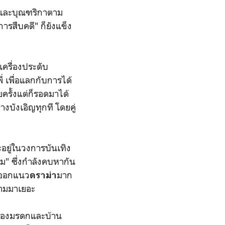
ช และบุณฑริกาตาม
การสืบคดี" ก็ยังแข็ง
ครื่องประดับ
 เพื่อแลกกับการได้
ครั้งแต่ก็รอดมาได้
งบังเอิญทุกที โดยคู่
ะอยู่ในวงการบันเทิง
ธาม" ซึ่งกำลังคบหากัน
จะออกแนว
มาก
ดราม่า
ธามมาเยอะ
รื่องมรดกและบ้าน