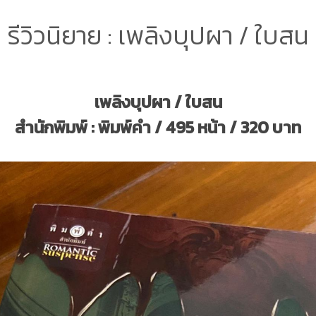
รีวิวนิยาย : เพลิงบุปผา / ใบสน
เพลิงบุปผา / ใบสน
สำนักพิมพ์ : พิมพ์คำ / 495 หน้า / 320 บาท