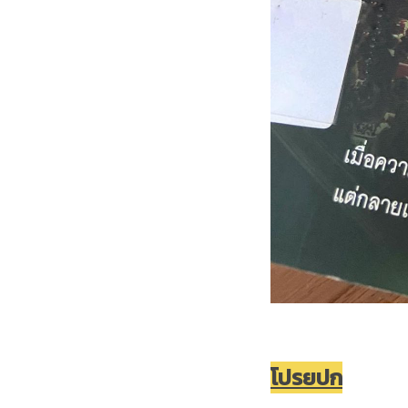
โปรยปก