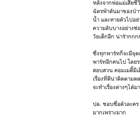
หลังจากพ่อแม่เสียช
ฉัตรฟ้าดันมาของบ้านก
น้ำ และหายตัวไปอย่า
ความลับบางอย่างซ่อนอ
วัยเด็กอีก น่าร้ากกก
ซึ่งทุกพาร์ทก็จะมีจ
พาร์ทอีกคนไป โดย
สอบสวน คอมเมดี้มีเล
เรื่องที่ดีน่าติดตา
จะทำเรื่องต่างๆได้
ปล. ชอบชื่อตัวละคร 4
มากเพราะมาก