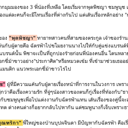
จากมุมมองของ 3 พี่น้องที่เหลือ โดยเริ่มจากพุดพิชญา ชมพูนุ
องแต่ละคนก็จะมีโทนเรื่องที่ต่างกันไป แต่เส้นเรื่องหลักอย่าง "
งของ
ทายาทสาวคนที่สามของตระกูล เจ้าของร้านเ
"พุดพิชญา"
นกับผู้ตายคือ ฉัตรฟ้าไปขโมยงานนางไปให้กับคู่แข่งแบรนด์พี่
แบรนด์นั้น พิชาจะเป็นที่ถูกปองร้ายก่อนพี่น้องคนอื่น โดนหลาย
เอกขี่ม้าขาวอย่าง"ประกาศิต"หรือหมวดเข้ม ที่เข้ามาช่วยเธออย่า
รแมนติก แนวพระเอกขี่ม้าขาวไรไป
ผู้ที่มีความแค้นกับผู้ตายเรื่องหน้าที่การงานในวงการ เพรา
ุช"
กว่าคือเรื่องความรัก ที่จู่ๆน้องสาวของตนก็กู่เรื่องที่ท้องกับ"
ิกกับชมพูนุชเพื่อไปแต่งงานกับฉัตรฟ้าแทน เส้นเรื่องของคู่นี้
นทด ต่างคนต่างก็อยากกลับไปหากัน แต่ชมพูนางก็เจ็บเพราะ
พี่ใหญ่ของบ้านบุปผจินดา มีปัญหากับฉัตรฟ้า คือเ
บุณฑริกา"