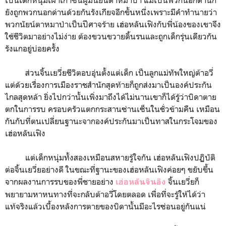
ยังถูกพวกนอกด่านด้วยกันรังเกียจอีกขั้นหนึ่งเพราะมีคำทำนายว่า
พวกนัยน์ตาหมาป่าเป็นปีศาจร้าย เฮ่อหลันเฟิงกับพี่น้องของเขาจึง
ใช้ชีวิตมาอย่างไม่ง่าย ต้องขวนขวายดิ้นรนและถูกเด็กรุ่นเดียวกัน
รังแกอยู่บ่อยครั้ง
ส่วนจิ้นเยวี่ยชีวิตอบอุ่นตั้งแต่เด็ก เป็นลูกแม่ทัพใหญ่ต้าอวี่
แต่ด้วยเรื่องการเมืองราชสำนักสุดท้ายก็ถูกส่งมาเป็นองค์ประกัน
ไกลสุดหล้า ยิ่งไปกว่านั้นเพิ่งมาถึงได้ไม่นานเขาก็ได้รู้ว่าบิดาตาย
ตกในการรบ ครอบครัวแตกกระสานซ่านเซ็นในชั่วข้ามคืน เหมือน
กันกับที่ตนเปลี่ยนฐานะจากองค์ประกันมาเป็นทาสในกระโจมของ
เฮ่อหลันเฟิง
แต่เด็กหนุ่มทั้งสองเหมือนสหายรู้ใจกัน เฮ่อหลันเฟิงปฏิบัติ
ต่อจิ้นเยวี่ยอย่างดี ในขณะที่ฐานะของเฮ่อหลันเฟิงค่อยๆ ขยับขึ้น
จากผลงานการรบของพี่ชายอย่าง
จิ้นเยวี่ยก็
เฮ่อหลันจินอิง
พยายามหาหนทางที่จะกลับต้าอวี่โดยตลอด เพื่อที่จะรู้ให้ได้ว่า
แท้จริงแล้วเบื้องหลังการตายของบิดานั้นมีอะไรซ่อนอยู่กันแน่