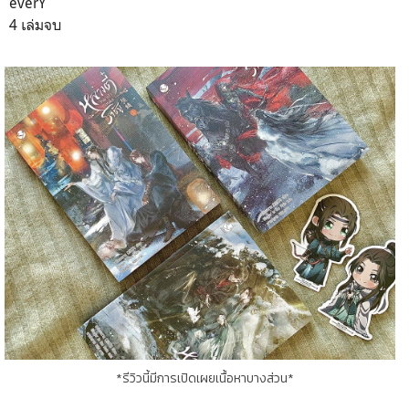
everY
4 เล่มจบ
*รีวิวนี้มีการเปิดเผยเนื้อหาบางส่วน*