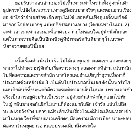
ยอมรับว่าตอนอ่านมองไม่เห็นทางเท่าไหร่ว่าทั้งคู่จะฟันฝ่า
อุปสรรคไปยังไงเพราะหนทางดูมืดมนมากจริงๆ และตอนอ่านเรื่อง
ย่อเข้าใจว่าจำเลยรักซะอีก สรุปไม่ใช่ เฮ่อหลันเฟิงดูแลจิ้นเยวี่ยดี
มากกก ใจอ่อนมากๆ แม้พฤติกรรมบางอย่าง (โดยเฉพาะในเล่ม 2)
จะทำเอาเราเท้าเอวมองพี่แกด้วยความไม่ชอบใจอยู่พักนึงก็เถอะ
แต่ในภาพรวมคือเป็นอีกหนึ่งคู่ที่ซัพพอร์ตกันดีมากๆ ในบรรดา
นิยายวายของปีนี้เลย
เนื้อเรื่องดำเนินไปเร็ว ไม่ได้เล่าทุกอย่างแต่แรก แต่จะค่อยๆ
พาเราไปทำความรู้จักกับเรื่องราวต่างๆ ตลอดทางที่อ่าน เน้นหนัก
ไปที่สงครามและราชสำนัก หากใครเคยอ่านเชิญร่ำสุราเนื้อหาก็
ประมาณช่วงหลังเล่ม 3 เป็นต้นไปประมาณนั้นเลย ดังนั้นพาร์ทโร
แมนติกมันก็ซึ้งนะแต่ก็มีความขมติดปลายลิ้นไม่น้อย เพราะเอาเข้า
จริงเป็นการอยู่ด้วยกันเป็นช่วงๆ อยู่ด้วยกันสักพักก็ถูกแยกไปพัก
ใหญ่ กลับมาเจอกันอีกไม่นานก็ต้องแยกกันอีก เข้าวัง แล่นไปถึง
ทะเล เจอวังช้าง บลาๆ แม้จะดำเนินเรื่องไวแต่มีประเด็นแทรกเข้า
มาในหยุด ใครที่ชอบแนวเครียดๆ มีสงคราม มีการเมือง น่าจะชอบ
ต้องหาวันหยุดยาวอ่านแบบรวดเดียวถึงจะสะใจ