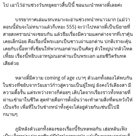
ไป เอาไว้อ่านช่วงวันหยุดยาวสิ้นปีนี้ ขอแนะนำหลางตี๋เลยค่ะ
บรรยากาศเล่มแรกเหมาะจะอ่านช่วงหน้าหนาวมาก (แม้ว่า
ตอนนี้มันจะไม่หนาวแล้วก็เหอะ 555) จะว่าไปหลางตี๋เป็นนิยายที่
สายสงครามน่าจะชอบกัน แล้วธีมเรื่องมีความแตกต่างจากที่เราคุ้น
เคยเล็กน้อย คือเรื่องนี้พระเอกเป็นชาวเผ่านอกด่าน ปกติเราจะคุ้น
เคยกับเนื้อหาที่เขียนให้พวกนอกด่านเป็นศัตรู ตัวใหญ่น่ากลัวโหด
เหี้ยม เรื่องนี้หยิบเอาหนุ่มนอกด่านเป็นพระเอก แถมชีวิตรันทด
เสียด้วย
หลางตี๋มีความ coming of age เบาๆ ตัวเอกทั้งสองได้พบกัน
ในช่วงที่ขยับจากวัยเยาว์ก้าวสู่ความเป็นผู้ใหญ่ ยังคงไร้เดียงสา มี
ความดื้อรั้น แต่ระหว่างทางก็ค่อยๆ เติบโตจากเรื่องราวทั้งหลายที่
ผ่านเข้ามาในชีวิต สุดท้ายคือการตั้งมั่นว่าจะทำตามสิ่งที่ตนหวังให้
เป็นจริง เพื่อที่ในวันข้างหน้าทั้งคู่จะได้อยู่ด้วยกันเช่นนี้ไปอี
กนานๆ
ภูมิหลังตัวเอกทั้งสองของเรื่องนี้รันทดพอกัน เฮ่อหลันเฟิง
เป็นเด็กหนุ่มเผ่าเกาซินผู้มีนัยน์ตาหมาป่า แม้เป็นพวกนอกด่านก็