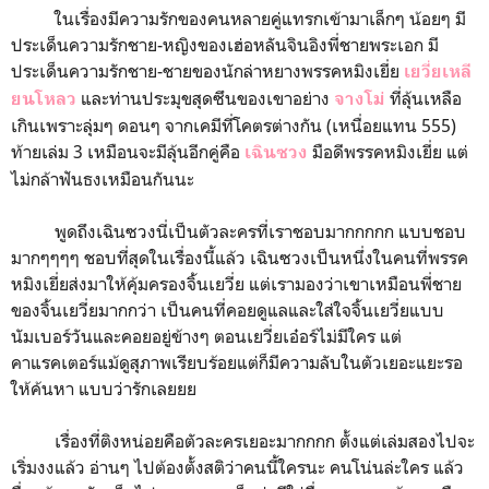
ในเรื่องมีความรักของคนหลายคู่แทรกเข้ามาเล็กๆ น้อยๆ มี
ประเด็นความรักชาย-หญิงของเฮ่อหลันจินอิงพี่ชายพระเอก มี
ประเด็นความรักชาย-ชายของนักล่าหยางพรรคหมิงเยี่ย
เยวี่ยเหลี
และท่านประมุขสุดซึนของเขาอย่าง
ที่ลุ้นเหลือ
ยนโหลว
จางโม่
เกินเพราะลุ่มๆ ดอนๆ จากเคมีที่โคตรต่างกัน (เหนื่อยแทน 555)
ท้ายเล่ม 3 เหมือนจะมีลุ้นอีกคู่คือ
มือดีพรรคหมิงเยี่ย แต่
เฉินซวง
ไม่กล้าฟันธงเหมือนกันนะ
พูดถึงเฉินซวงนี่เป็นตัวละครที่เราชอบมากกกกก แบบชอบ
มากๆๆๆๆ ชอบที่สุดในเรื่องนี้แล้ว เฉินซวงเป็นหนึ่งในคนที่พรรค
หมิงเยี่ยส่งมาให้คุ้มครองจิ้นเยวี่ย แต่เรามองว่าเขาเหมือนพี่ชาย
ของจิ้นเยวี่ยมากกว่า เป็นคนที่คอยดูแลและใส่ใจจิ้นเยวี่ยแบบ
นัมเบอร์วันและคอยอยู่ข้างๆ ตอนเยวี่ยเอ๋อร์ไม่มีใคร แต่
คาแรคเตอร์แม้ดูสุภาพเรียบร้อยแต่ก็มีความลับในตัวเยอะแยะรอ
ให้ค้นหา แบบว่ารักเลยยย
เรื่องที่ติงหน่อยคือตัวละครเยอะมากกกก ตั้งแต่เล่มสองไปจะ
เริ่มงงแล้ว อ่านๆ ไปต้องตั้งสติว่าคนนี้ใครนะ คนโน่นล่ะใคร แล้ว