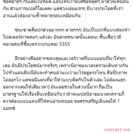
ชื่อคล้ายๆ กันเต็มไปหมด แอบเห็นว่ามีใส่ชื่อหลุดๆ มาด้วยเหมือน
กัน ส่วนการแปลก็โอเคค่ะ แต่ช่วงเล่มแรกๆ มีบางประโยคที่เรา
อ่านแล้วต้องอ่านซ้ำหลายรอบเหมือนกัน
ชนะขาดคือปกสวยมากกก ตายๆๆๆ มันเป็นปกที่แบบต้องทำ
โปสเตอร์ภาพคมๆ แล้วอ่ะ มันสวยขนาดนั้นเลยนะ ชั้นเชื่อว่ามี
หลายคนที่ซื้อเพราะปกแหละ 5555
อีกอย่างคืออยากขอบคุณเอเวอร์วายที่แนบแผนที่มาให้ทุก
เล่ม มันมีประโยชน์มากจริงๆ เพราะนิยายแนวสงครามเดินทางกัน
ไปทั่วแผ่นดินนี่มันจะทำคนอ่านงงว่าอะไรอยู่ตรงไหน คือนึกภาพ
ไม่ออกไง แต่พอมีแผนที่มาให้ (แบบติดกับในตัวเล่ม ไม่ต้องแยก
ออกจากเล่มให้เสียเวลา) มันเลยช่วยในส่วนนี้มาก ถือเป็น
มาตรฐานให้เรื่องอื่นเหมือนกันว่าถ้าจะแปลนิยายแนวสงครามก็
ควรต้องแนบแผนที่ให้คนอ่านหน่อย ขอสรรเสริญเยินยอให้ 1
แมทช์
contact me