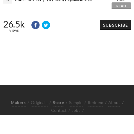
READ
26.5k
SUBSCRIBE
VIEWS
Makers
/
Originals
/
Store
/
Sample
/
Redeem
/
About
/
Contact
/
Jobs
/
Copyrights © 2015 All Rights Reserved by Minimore
ภาพและเนื้อหาในเว็บไซต์นี้เป็นงานมีลิขสิทธิ์ ห้ามทำซ้ำหรือดัดแปลง