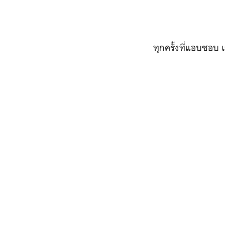
ทุกครั้งที่แอบชอบ 