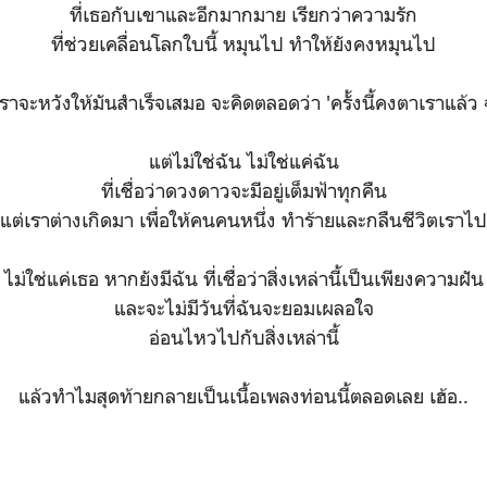
ที่เธอกับเขาและอีกมากมาย เรียกว่าความรัก
ที่ช่วยเคลื่อนโลกใบนี้ หมุนไป ทำให้ยังคงหมุนไป
เราจะหวังให้มันสำเร็จเสมอ จะคิดตลอดว่า 'ครั้งนี้คงตาเราแล้ว
แต่ไม่ใช่ฉัน ไม่ใช่แค่ฉัน
ที่เชื่อว่าดวงดาวจะมีอยู่เต็มฟ้าทุกคืน
แต่เราต่างเกิดมา เพื่อให้คนคนหนึ่ง ทำร้ายและกลืนชีวิตเราไป
ไม่ใช่แค่เธอ หากยังมีฉัน ที่เชื่อว่าสิ่งเหล่านี้เป็นเพียงความฝัน
และจะไม่มีวันที่ฉันจะยอมเผลอใจ
อ่อนไหวไปกับสิ่งเหล่านี้
แล้วทำไมสุดท้ายกลายเป็นเนื้อเพลงท่อนนี้ตลอดเลย เฮ้อ..