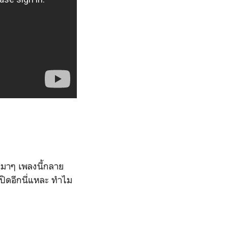
ๆมาๆ เพลงนี้กลาย
เปิดอีกนี่แหละ ทำไม