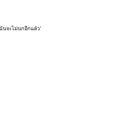
 ฉันจะไม่นกอีกแล้ว'