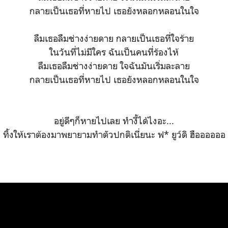
กลายเป็นเธอที่หายไป เธอยังหลอกหลอนในใจ
ลืมเธอลืมช่างง่ายดาย กลายเป็นเธอที่ใจร้าย
ในวันที่ไม่มีใคร ฉันเป็นคนที่ร้องไห้
ลืมเธอลืมช่างง่ายดาย ใจฉันมันเริ่มละลาย
กลายเป็นเธอที่หายไป เธอยังหลอกหลอนในใจ
อยู่ดีๆก็หายไปเลย ทำงี้ได้ไงอะ...
ทิ้งให้เราต้องมาพยายามทำตัวปกติเนี่ยนะ ฟ* ยูว์ดิ ฮืออออออ