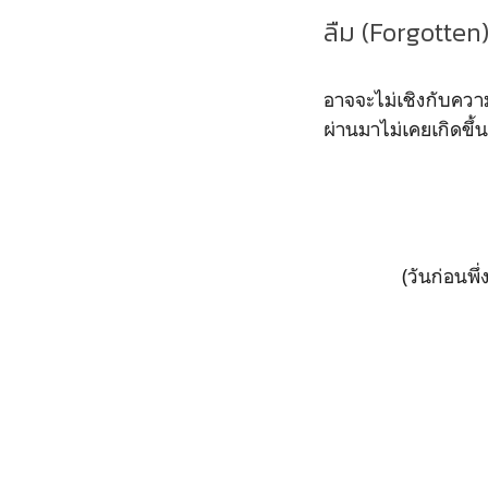
ลืม (Forgotte
อาจจะไม่เชิงกับความ
ผ่านมาไม่เคยเกิดขึ้น
(วันก่อนพ