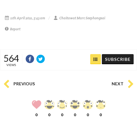
11th April 2021, 5:43 am
Chaitawat Marc Seephongsai
Report
564
SUBSCRIBE
VIEWS
PREVIOUS
NEXT
0
0
0
0
0
0