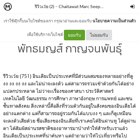
รีวิวเว้ย (2)
–
Chaitawat Marc Seephongsai
เราใช้คุ๊กกี้บนเว็บไซต์ของเรา กรุณาอ่านและยอมรับ
นโยบายความเป็นส่วนตัว
ตามติดชีวิตอินเดีย 2 By ขิม
เพื่อใช้บริการเว็บไซต์
ยอมรับ
ไม่ยอมรับ
พัทธมญส์ กาญจนพันธุ์
รีวิวเว้ย (751) อินเดียเป็นประเทศที่มีส่วนผสมของหลายอย่างที่ดู
งง งง งง งง และไม่น่าจะลงตัว แต่สามารถรวมเข้าด้วยกันได้อย่าง
แปลกประหลาด ไม่ว่าจะเรื่องของศาสนา ประวัติศาสตร์
เทคโนโลยี วัฒนธรรม การศึกษา ภาษาอังกฤษ การแพทย์ และชน
ชั้นทาลสังคม สิ่งเหล่านี้คือสิ่งที่รวมตัวกันอยู่ในสังคมของอินเดียได้
อย่างแตกต่าง แต่ก็สามารถอยู่รวมกันได้แบบงง ๆ และก็ดูเหมือน
จะลงตัวเสียด้วย ชื่อเสียงของอินเดียที่เราเคยได้ยินผ่านหู ได้ดูผ่าน
ตา ได้สัมผัสผ่านรสชาติของอาหารมาบ้างทำให้สำหรับเราแล้ว
อินเดียเป็นประเทศที่น่าค้นหา แต่ถ้าถามว่าให้ไปเที่ยวหรือไป