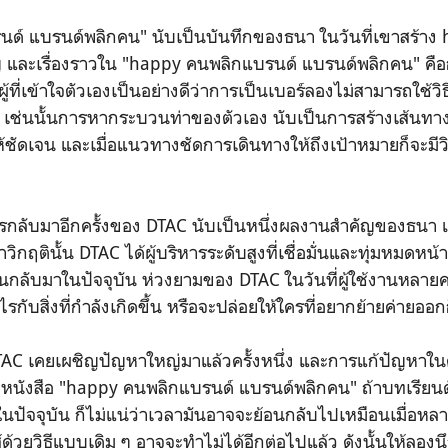
์ แบรนด์พลิกคน" นับเป็นบันทึกของธนา ในวันที่เขาสร้าง 
สูญ และเรื่องราวใน "happy คนพลิกแบรนด์ แบรนด์พลิกคน" คือ
้ที่เข้าใจตัวเองเป็นอย่างดีว่าการเป็นเบอร์ลองไม่สามารถใช้วิธี
ได้ เช่นนั้นการหากระบวนท่าของตัวเอง นับเป็นการสร้างเส้น
้ชัดเจน และเมื่อแนวทางชัดการเดินทางให้ถึงเป้าหมายก็จะมีวิธี
ารกลับมาอีกครั้งของ DTAC นับเป็นหนึ่งผลงานสำคัญของธนา แล
วิกฤตินั้น DTAC ได้ผู้บริหารระดับสูงที่เชื่อมั่นและทุ่มหมดห
อนกลับมาในปัจจุบัน ห่วงยามของ DTAC ในวันที่ผู้ใช้งานหล
รกับสิ่งที่กำลังเกิดขึ้น หรือจะปล่อยให้ใครที่อยากย้ายค่ายออ
 DTAC เคยเผชิญปัญหาใหญ่มาแล้วครั้งหนึ่ง และการแก้ปัญหาใน
งหนังสือ "happy คนพลิกแบรนด์ แบรนด์พลิกคน" ถ้าบทเรียนดั
นปัจจุบัน ก็ไม่แน่ว่าเวลามันอาจจะย้อนกลับไปเหมือนเมื่อหลายส
ู้ด้วยวิธีแบบเดิม ๆ อาจจะทำไม่ได้อีกต่อไปแล้ว ดังนั้นให้ลองน