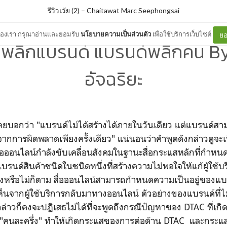
รีวิวเว้ย (2)
–
Chaitawat Marc Seephongsai
ต์ของเรา กรุณาอ่านและยอมรับ
นโยบายความเป็นส่วนตัว
เพื่อใช้บริการเว็บไซต์
ยอ
พลิกแบรนด์ แบรนด์พลิกคน By 
อัจฉริยะ
นเคยบอกว่า "แบรนด์ไม่ได้สร้างได้ภายในวันเดียว แต่แบรนด์ส
จากการผิดพลาดเพียงครั้งเดียว" แน่นอนว่าคำพูดดังกล่าวดูจะ
่สื่อออนไลน์กำลังขับเคลื่อนสังคมในฐานะสื่อกระแสหลักที่กำห
บรนด์สินค้าชนิดในชนิดหนึ่งที่สร้างความไม่พอใจให้แก้ผู้ใช้บร
ริงหรือไม่ก็ตาม สื่อออนไลน์สามารถกำหนดความเป็นอยู่ของแบ
็นจากผู้ใช้บริการกลับมาทางออนไลน์ ตัวอย่างของแบรนด์ที่ไ
่าวก็คงจะปฏิเสธไม่ได้ที่จะพูดถึงกรณีปัญหาของ DTAC ที่เกิ
"คนละครึ่ง" ทำให้เกิดกระแสของการต่อต้าน DTAC และกระแ