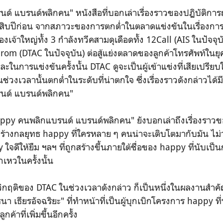
์ แบรนด์พลิกคน" หนังสือที่บอกเล่าเรื่องราวของปฏิบัติกา
ยสิบปีก่อน จากสภาวะของการตกต่ำในตลาดแข่งขันในเรื่องการ
องเจ้าใหญ่ทั้ง 3 กำลังทวีคสามดุเดือดทั้ง 12Call (AIS ในปัจจุ
rom (DTAC ในปัจจุบัน) ต่อสู้แย่งตลาดของลูกค้าโทรศัพท์ในยุคท
นการแข่งขันครั้งนั้น DTAC ดูจะเป็นผู้เข้าแข่งที่เสียเปรีย
ช่วงเวลานั้นตกต่ำในระดับที่น่าตกใจ ซึ่งเรื่องราวดังกล่าวได้
นด์ แบรนด์พลิกคน"
ppy คนพลิกแบรนด์ แบรนด์พลิกคน" ยังบอกเล่าถึงเรื่องราวของ
้างกลยุทธ happy ที่ใครหลาย ๆ คนน่าจะเติบโตมากับมัน ไม่
ใจดีให้ยืม ฯลฯ ที่ถูกสร้างขึ้นภายใต้ชื่อของ happy ที่นับเ
กเหวในครั้งนั้น
วิกฤติของ DTAC ในช่วงเวลาดังกล่าว ก็เป็นหนึ่งในผลงานสำ
า เธียรอัจฉริยะ" ที่ทำหน้าที่เป็นผู้บุกเบิกโครงการ happy ท
้าที่เพิ่มขึ้นอีกครั้ง