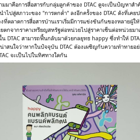
่ตามมาคือการสื่อสารกับกลุ่มลูกค้าของ DTAC ดูจะเป็นปัญหาสำคัญท
ปสู่สภาวะของ "การตกต่ำ" ลงอีกครั้งของ DTAC ดังที่เคยป
งที่ตลาดการสื่อสารบ้านเราเริ่มมีการแข่งขันกันของหลายผู้ให้
ยตกจากราคาเหรียญสหรัฐต่อหน่วยไปสู่ราคาเซ็นต่อหน่วยมาแล้ว 
้น DTAC สามารถฟื้นกลับมาด้วยกลยุทธ happy ซึ่งทำให้ DTAC 
ต่น่าสนใจว่าหากในปัจจุบัน DTAC ต้องเผชิญกับความท้าทายอย่
DTAC จะเป็นไปในทิศทางใดกัน