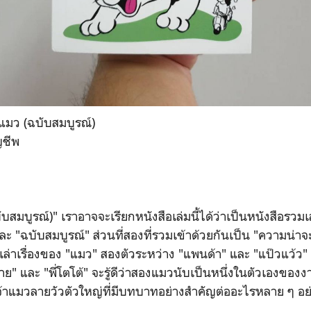
ะแมว (ฉบับสมบูรณ์)
ญชีพ
สมบูรณ์)" เราอาจจะเรียกหนังสือเล่มนี้ได้ว่าเป็นหนังสือรวม
และ "ฉบับสมบูรณ์" ส่วนที่สองที่รวมเข้าด้วยกันเป็น "ความน่า
เล่าเรื่องของ "แมว" สองตัวระหว่าง "แพนด้า" และ "แป๊วแว้ว" 
ย" และ "พี่โตโต้" จะรู้ดีว่าสองแมวนับเป็นหนึ่งในตัวเองของ
าแมวลายวัวตัวใหญ่ที่มีบทบาทอย่างสำคัญต่ออะไรหลาย ๆ อย