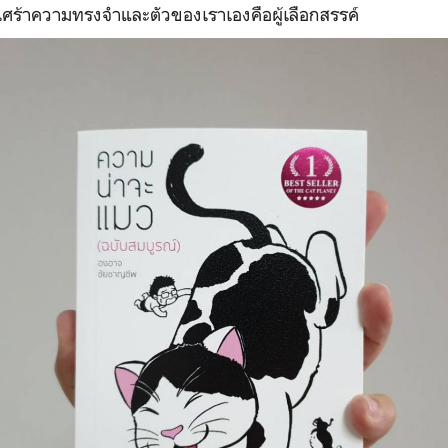
เศร้าความทรงจำและตัวของเราเองคือผู้เลือกสรรค์