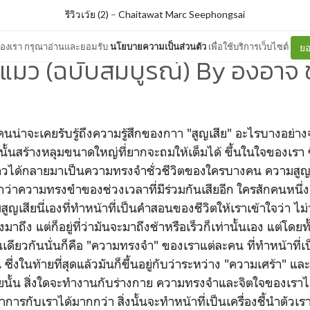
รีวิวเว้ย (2)
–
Chaitawat Marc Seephongsai
ต์ของเรา กรุณาอ่านและยอมรับ
นโยบายความเป็นส่วนตัว
เพื่อใช้บริการเว็บไซต์
ยอ
ะแมว (ฉบับสมบูรณ์) By องอาจ 
ยคนน่าจะเคยรับรู้ถึงความรู้สึกของกาา "สูญเสีย" อะไรบางอย่
นั้นสร้างหลุมขนาดใหญ่ที่ยากจะถมให้เต็มได้ ขึ้นในใจของเรา 
ล่าวได้กลายมาเป็นความทรงจำชั่วชีวิตของใครบางคน ความสู
่งกว่าความทรงขำของช่วงเวลาที่มีร่วมกันเสียอีก ใครสักคนหนึ่
สูญเสียนี่เองที่ทำหน้าที่เป็นคำสอนของชีวิตให้เราเข้าใจว่า ไม
มาถึง แต่ก็อยู่ที่ว่ามันจะมาถึงช้าหรือเร็วก็เท่านั้นเอง แต่โด
ต้นเดียวกันนั่นก็คือ "ความทรงจำ" ของเราแต่ละคน ที่ทำหน้าที่เ
 ซึ่งในท้ายที่สุดแล้วมันก็ขึ้นอยู่กับว่าระหว่าง "ความเศร้า" แล
ยนั้น สิ่งใดจะทำงานกับร่างกาย ความทรงจำและจิตใจของเราได้
การกับเราได้มากกว่า สิ่งนั้นจะทำหน้าที่เป็นเครื่องชี้นำตัวเราไ