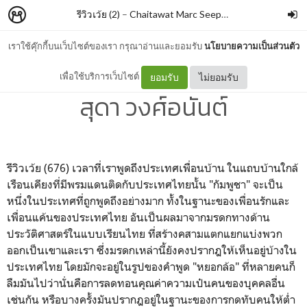
รีวิวเว้ย (2)
–
Chaitawat Marc Seephongsai
เราใช้คุ๊กกี้บนเว็บไซต์ของเรา กรุณาอ่านและยอมรับ
นโยบายความเป็นส่วนตัว
ราชอาณาจักรกัมพูชา By พิน
เพื่อใช้บริการเว็บไซต์
ยอมรับ
ไม่ยอมรับ
สุดา วงศ์อนันต์
รีวิวเว้ย (676) เวลาที่เราพูดถึงประเทศเพื่อนบ้าน ในแถบบ้านใกล้
เรือนเคียงที่มีพรมแดนติดกับประเทศไทยนั้น "กัมพูชา" จะเป็น
หนึ่งในประเทศที่ถูกพูดถึงอย่างมาก ทั้งในฐานะของเพื่อนรักและ
เพื่อนแค้นของประเทศไทย อันเป็นผลมาจากมรดกทางด้าน
ประวัติศาสตร์ในแบบเรียนไทย ที่สร้างคสามแตกแยกแบ่งพวก
ออกเป็นเขาและเรา ซึ่งมรดกเหล่านี้ยังคงปรากฎให้เห็นอยู่บ้างใน
ประเทศไทย โดยมักจะอยู่ในรูปของคำพูด "หยอกล้อ" ที่หลายคนก็
ลืมมันไปว่านั่นคือการลดทอนคุณค่าความเป๋นคนของบุคคลอื่น
เช่นกัน หรือบางครั้งมันปรากฎอยู่ในฐานะของการกดทับคนให้ต่ำ